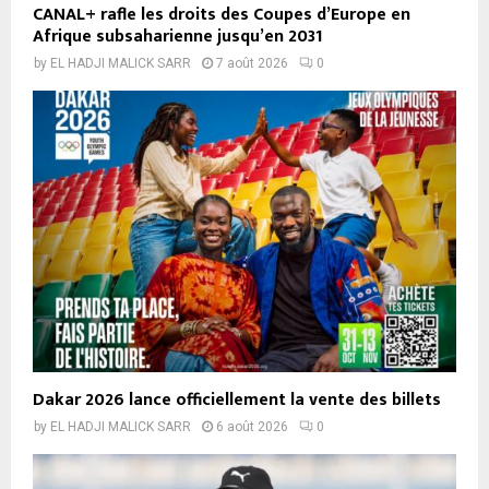
CANAL+ rafle les droits des Coupes d’Europe en
Afrique subsaharienne jusqu’en 2031
by
EL HADJI MALICK SARR
7 août 2026
0
Dakar 2026 lance officiellement la vente des billets
by
EL HADJI MALICK SARR
6 août 2026
0