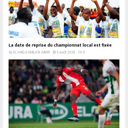
La date de reprise du championnat local est fixée
by
EL HADJI MALICK SARR
3 août 2026
0