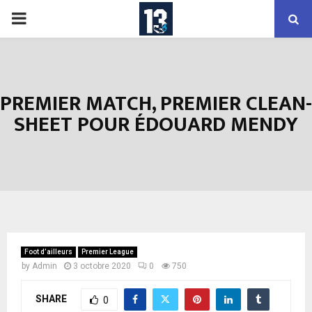
PRIMARY
MENU
PREMIER MATCH, PREMIER CLEAN-
SHEET POUR ÉDOUARD MENDY
Foot d’ailleurs
Premier League
by
Admin
3 octobre 2020
0
750
SHARE
0