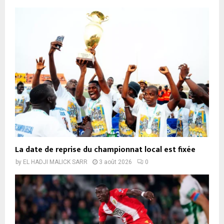
La date de reprise du championnat local est fixée
by
EL HADJI MALICK SARR
3 août 2026
0