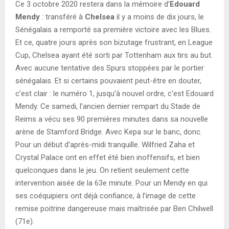
Ce 3 octobre 2020 restera dans la mémoire d’
Edouard
Mendy
: transféré à
Chelsea
il y a moins de dix jours, le
Sénégalais a remporté sa première victoire avec les Blues.
Et ce, quatre jours après son bizutage frustrant, en League
Cup, Chelsea ayant été sorti par Tottenham aux tirs au but.
Avec aucune tentative des Spurs stoppées par le portier
sénégalais. Et si certains pouvaient peut-être en douter,
c’est clair : le numéro 1, jusqu’à nouvel ordre, c’est Edouard
Mendy. Ce samedi, l’ancien dernier rempart du Stade de
Reims a vécu ses 90 premières minutes dans sa nouvelle
arène de Stamford Bridge. Avec Kepa sur le banc, donc.
Pour un début d’après-midi tranquille. Wilfried Zaha et
Crystal Palace ont en effet été bien inoffensifs, et bien
quelconques dans le jeu. On retient seulement cette
intervention aisée de la 63e minute. Pour un Mendy en qui
ses coéquipiers ont déjà confiance, à l’image de cette
remise poitrine dangereuse mais maîtrisée par Ben Chilwell
(71e).