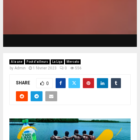
A la une
Foot d’ailleurs
La Liga
Mercato
by
Admin
1 février 2023
0
556
SHARE
0