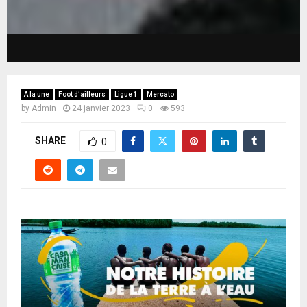
A la une
Foot d’ailleurs
Ligue 1
Mercato
by
Admin
24 janvier 2023
0
593
SHARE
0