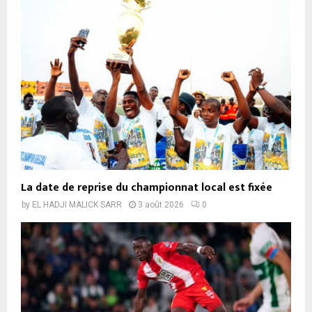
La date de reprise du championnat local est fixée
by
EL HADJI MALICK SARR
3 août 2026
0