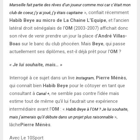
Marseille fait partie des rêves d’un joueur comme moi car c’était mon
», confiait récemment
club de coeur, j’y ai joué, j’y étais capitaine
Habib Beye au micro de La Chaine L’Equipe
, et l’ancien
latéral droit sénégalais de l’
OM
(2003-2007) affichait donc
son rêve de venir prendre un jour la place d’
André Villas-
Boas
sur le banc du club phocéen. Mais
Beye
, qui passe
actuellement ses diplômes, est-il déjà prêt pour l’
OM
?
« Je lui souhaite, mais… »
Interrogé à ce sujet dans un live
,
Pierre Ménès
,
Instagram
qui connaît bien
Habib Beye
pour le côtoyer en tant que
consultant à
, ne semble pas contre l’idée mais
Canal +
estime tout de même qu’il lui faudrait une expérience
intermédiaire avant l’
OM
: «
Habib Beye à l’OM ? Je lui souhaite,
»,
mais j’aimerais qu’il débute dans un projet plus raisonnable
lâche
Pierre Ménès
.
Avec Le 10Sport