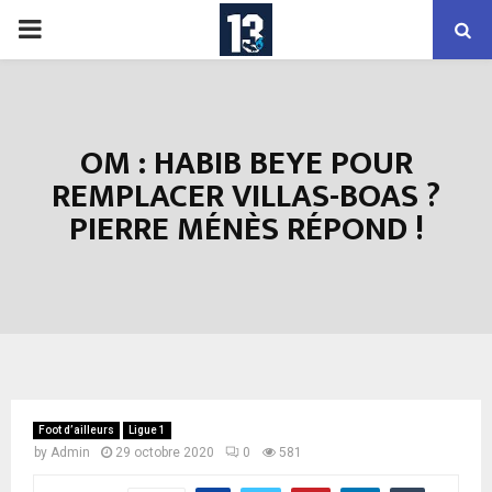
PRIMARY
MENU
OM : HABIB BEYE POUR
REMPLACER VILLAS-BOAS ?
PIERRE MÉNÈS RÉPOND !
Foot d’ailleurs
Ligue 1
by
Admin
29 octobre 2020
0
581