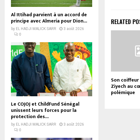
Al Ittihad parvient à un accord de
principe avec Almería pour Dion...
RELATED PO
by
EL HADJI MALICK SARR
3 août 2026
0
Son coiffeur
Ziyech au cœ
polémique
Le COJOJ et ChildFund Sénégal
unissent leurs forces pour la
protection des...
by
EL HADJI MALICK SARR
3 août 2026
0