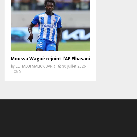
Moussa Wagué rejoint l’AF Elbasani
by
EL HADJI MALICK SARR
30 juillet 2026
0