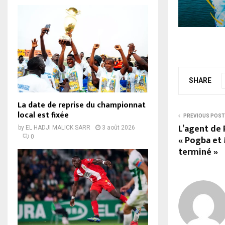
SHARE
La date de reprise du championnat
local est fixée
PREVIOUS POST
L’agent de
by
EL HADJI MALICK SARR
3 août 2026
0
« Pogba et 
terminé »