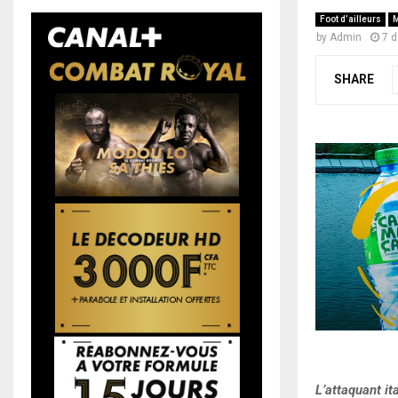
Foot d’ailleurs
M
by
Admin
7 
SHARE
L’attaquant it