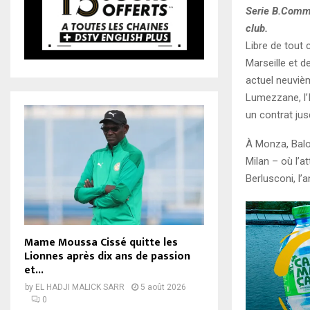
Serie B.
Comme 
club.
Libre de tout 
Marseille et d
actuel neuvièm
Lumezzane, l’I
un contrat jus
À Monza, Balot
Milan – où l’a
Berlusconi, l’
Mame Moussa Cissé quitte les
Lionnes après dix ans de passion
et...
by
EL HADJI MALICK SARR
5 août 2026
0