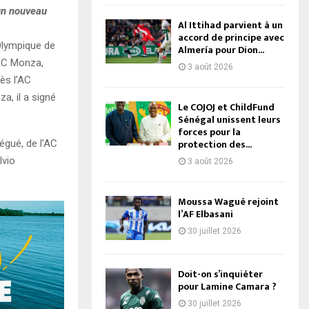
 un nouveau
Al Ittihad parvient à un
accord de principe avec
’Olympique de
Almería pour Dion...
’AC Monza,
3 août 2026
ès l’AC
za, il a signé
Le COJOJ et ChildFund
Sénégal unissent leurs
forces pour la
protection des...
égué, de l’AC
lvio
3 août 2026
Moussa Wagué rejoint
l’AF Elbasani
30 juillet 2026
Doit-on s’inquiéter
pour Lamine Camara ?
30 juillet 2026