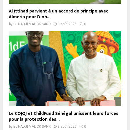
Al Ittihad parvient à un accord de principe avec
Almería pour Dion...
by
EL HADJI MALICK SARR
3 août 2026
0
Le COJOJ et ChildFund Sénégal unissent leurs forces
pour la protection des...
by
EL HADJI MALICK SARR
3 août 2026
0