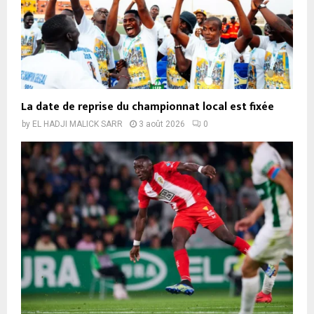
La date de reprise du championnat local est fixée
by
EL HADJI MALICK SARR
3 août 2026
0