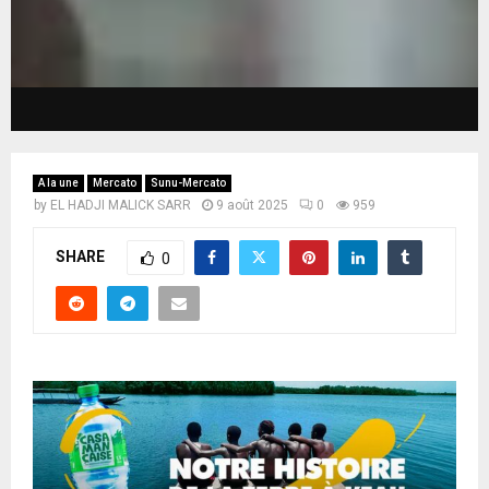
A la une
Mercato
Sunu-Mercato
by
EL HADJI MALICK SARR
9 août 2025
0
959
SHARE
0