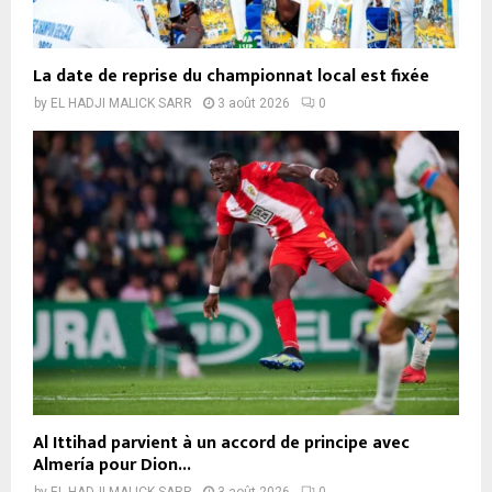
La date de reprise du championnat local est fixée
by
EL HADJI MALICK SARR
3 août 2026
0
Al Ittihad parvient à un accord de principe avec
Almería pour Dion...