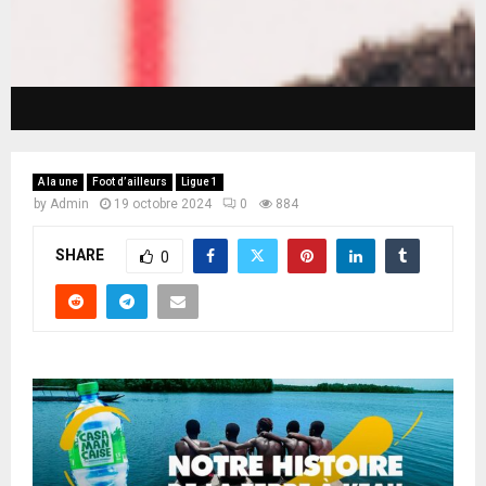
A la une
Foot d’ailleurs
Ligue 1
by
Admin
19 octobre 2024
0
884
SHARE
0