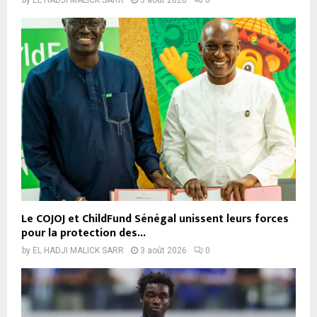
by
EL HADJI MALICK SARR
3 août 2026
0
Le COJOJ et ChildFund Sénégal unissent leurs forces
pour la protection des...
by
EL HADJI MALICK SARR
3 août 2026
0