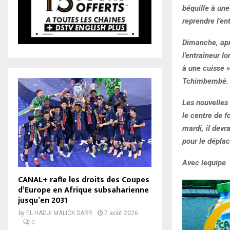
béquille à un
reprendre l’e
Dimanche, apr
l’entraîneur l
à une cuisse 
Tchimbembé.
Les nouvelles 
le centre de f
mardi, il devr
pour le dépla
Avec lequipe
CANAL+ rafle les droits des Coupes
d’Europe en Afrique subsaharienne
jusqu’en 2031
by
EL HADJI MALICK SARR
7 août 2026
0