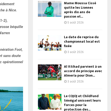
Mame Moussa Cissé
apidement
quitte les Lionnes
che à Nice.
après dix ans de
passion et...
1-2),
5 août 2026
grosse béquille
Warren
La date de reprise du
championnat local est
fixée
énération Foot,
3 août 2026
et sans doute
nc opérationnel
Al Ittihad parvient à un
accord de principe avec
Almería pour Dion...
3 août 2026
Le COJOJ et ChildFund
Sénégal unissent leurs
forces pour la
protection des...