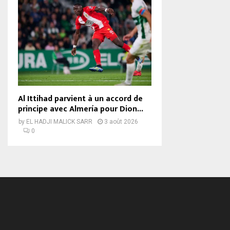
Al Ittihad parvient à un accord de
principe avec Almería pour Dion...
by
EL HADJI MALICK SARR
3 août 2026
0