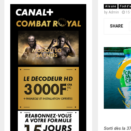
A la une
Foot d’a
by
Admin
15 
SHARE
Sorti dès la 3