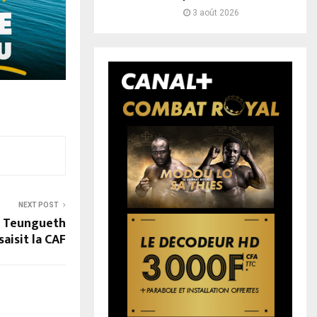
3 août 2026
NEXT POST
: Teungueth
saisit la CAF