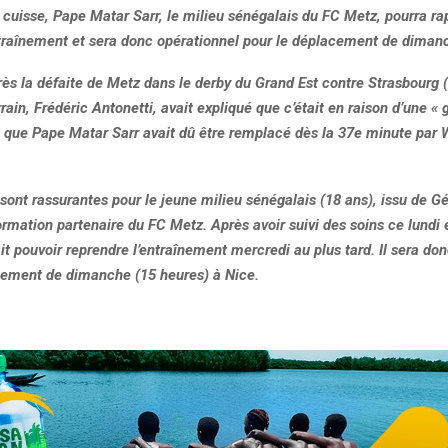
e cuisse, Pape Matar Sarr, le milieu sénégalais du FC Metz, pourra r
ntraînement et sera donc opérationnel pour le déplacement de diman
ès la défaite de Metz dans le derby du Grand Est contre Strasbourg (
orrain, Frédéric Antonetti, avait expliqué que c’était en raison d’une « 
» que Pape Matar Sarr avait dû être remplacé dès la 37e minute par 
sont rassurantes pour le jeune milieu sénégalais (18 ans), issu de G
ormation partenaire du FC Metz. Après avoir suivi des soins ce lundi 
ait pouvoir reprendre l’entraînement mercredi au plus tard. Il sera do
cement de dimanche (15 heures) à Nice.