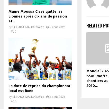
Mame Moussa Cissé quitte les
Lionnes après dix ans de passion
et...
RELATED PO
by
EL HADJI MALICK SARR
5 août 2026
0
Mondial 2022
6500 morts s
chantiers au
2010…
La date de reprise du championnat
local est fixée
by
EL HADJI MALICK SARR
3 août 2026
0