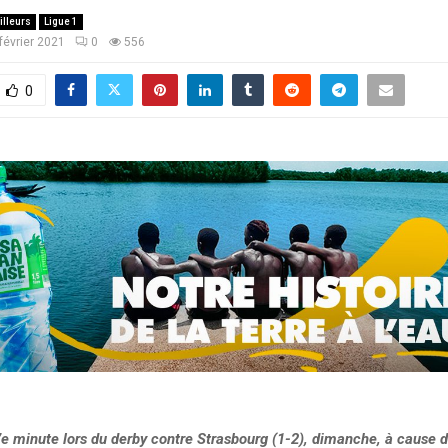
illeurs
Ligue 1
février 2021
0
556
0
7e minute lors du derby contre Strasbourg (1-2), dimanche, à cause 