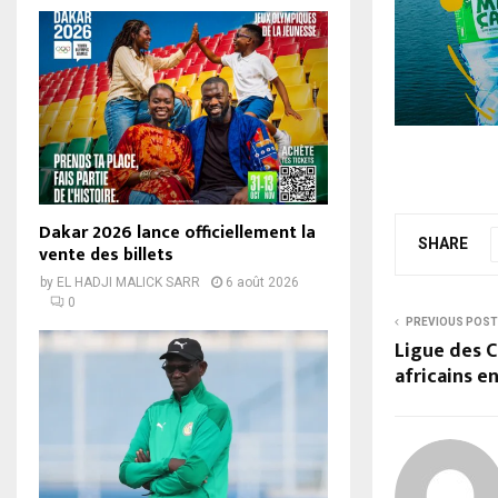
Dakar 2026 lance officiellement la
SHARE
vente des billets
by
EL HADJI MALICK SARR
6 août 2026
0
PREVIOUS POST
Ligue des C
africains e