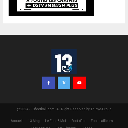
@2024 - 13football.com. All Right Reserved by Thioye-Group
Accueil
13 Mag
Le Foot & Moi
Foot d’ici
Foot d’ailleurs