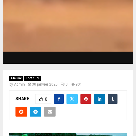
A la une
Foot d'ici
by
Admin
30 janvier 2025
0
901
SHARE
0