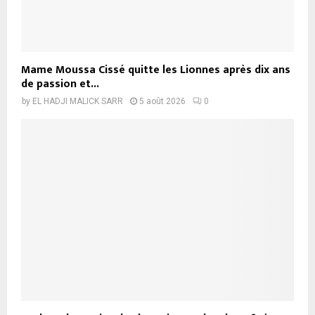
Mame Moussa Cissé quitte les Lionnes après dix ans
de passion et...
by
EL HADJI MALICK SARR
5 août 2026
0