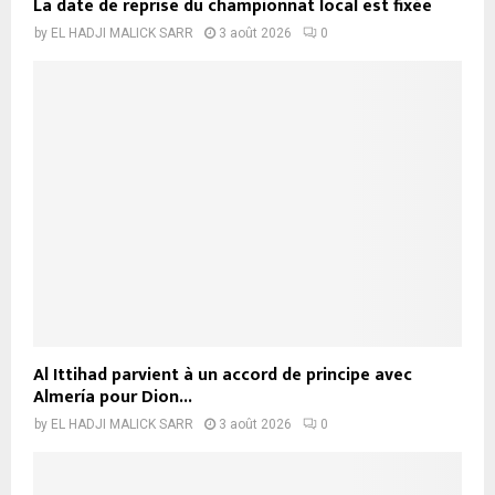
La date de reprise du championnat local est fixée
by
EL HADJI MALICK SARR
3 août 2026
0
Al Ittihad parvient à un accord de principe avec
Almería pour Dion...
by
EL HADJI MALICK SARR
3 août 2026
0