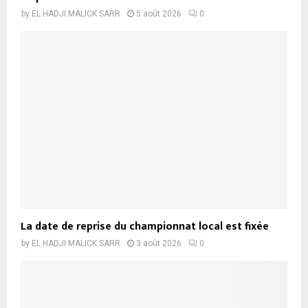
by
EL HADJI MALICK SARR
5 août 2026
0
La date de reprise du championnat local est fixée
by
EL HADJI MALICK SARR
3 août 2026
0