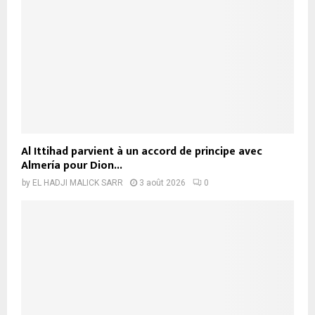
Al Ittihad parvient à un accord de principe avec
Almería pour Dion...
by
EL HADJI MALICK SARR
3 août 2026
0