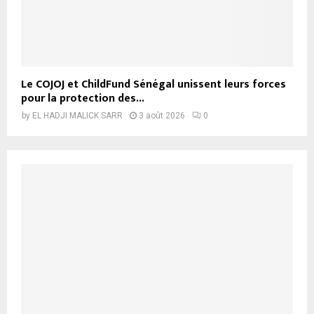
Le COJOJ et ChildFund Sénégal unissent leurs forces
pour la protection des...
by
EL HADJI MALICK SARR
3 août 2026
0