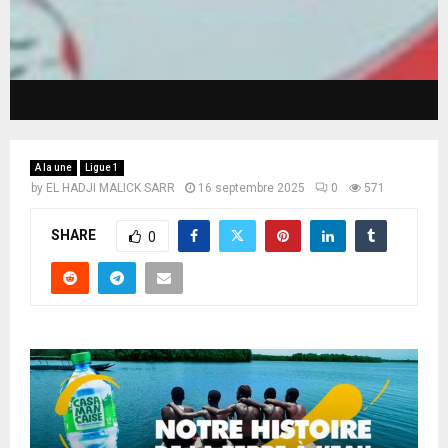
A la une
Ligue 1
by
EL HADJI MALICK SARR
16 septembre 2025
0
571
SHARE
0