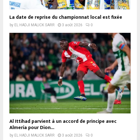
La date de reprise du championnat local est fixée
by
EL HADJI MALICK SARR
3 août 2026
0
Al Ittihad parvient à un accord de principe avec
Almería pour Dion...
by
EL HADJI MALICK SARR
3 août 2026
0