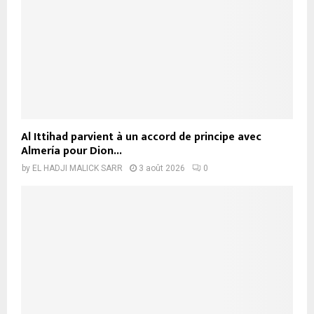
Al Ittihad parvient à un accord de principe avec
Almería pour Dion...
by
EL HADJI MALICK SARR
3 août 2026
0