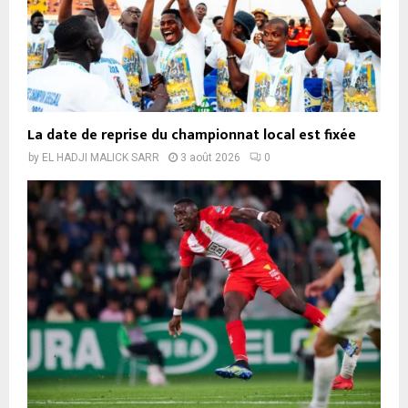
La date de reprise du championnat local est fixée
by
EL HADJI MALICK SARR
3 août 2026
0