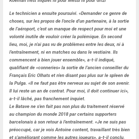
Koeman n’est inquiet ni pour Messi ni pour Grizi
Le technicien a ensuite poursuivi. «Demander ce genre de
choses, sur les propos de l’oncle d’un partenaire, à la sortie
de l’aéroport, c’est un manque de respect pour moi et une
volonté inutile de vouloir créer la polémique. En second
lieu, moi, je n’ai pas vu de problèmes entre les deux, ni à
l’entraînement, ni en matches ou dans le vestiaire. Ils
commencent à bien jouer ensemble», a-t-il indiqué,
qualifiant de «conneries» la sortie de l’ancien conseiller du
Français Eric Olhats et n’en disant pas plus sur le spleen de
la Pulga. «Il ne faut pas être nerveux au sujet de son avenir.
Il lui reste un an de contrat. Pour moi, il doit continuer ici»,
a-t-il lâché, pas franchement inquiet.
Le Batave ne s’en fait pas non plus du traitement réservé
au champion du monde 2018 par certains supporters
barcelonais à son retour à l’entraînement. «Je ne suis pas
préoccupé, car je vois Antoine content, travaillant très bien
et s’améliorant comme les autres joueurs», a-t-il conclu.