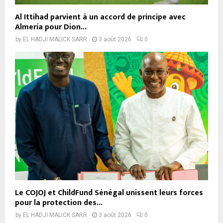
Al Ittihad parvient à un accord de principe avec
Almería pour Dion...
by
EL HADJI MALICK SARR
3 août 2026
0
Le COJOJ et ChildFund Sénégal unissent leurs forces
pour la protection des...
by
EL HADJI MALICK SARR
3 août 2026
0