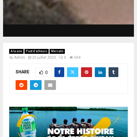
A la une
Foot d’ailleurs
Mercato
by
Admin
20 juillet 2023
0
594
SHARE
0