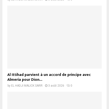
Al Ittihad parvient à un accord de principe avec
Almería pour Dion...
by
EL HADJI MALICK SARR
3 août 2026
0