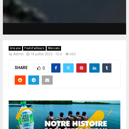
A la une
Foot d’ailleurs
Mercato
by
Admin
18 juillet 2023
0
663
SHARE
0