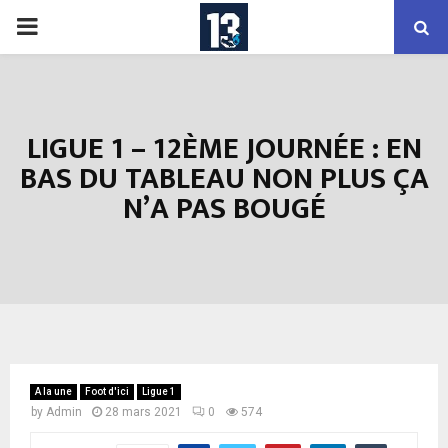
PRIMARY
MENU
LIGUE 1 – 12ÈME JOURNÉE : EN
BAS DU TABLEAU NON PLUS ÇA
N’A PAS BOUGÉ
A la une
Foot d'ici
Ligue 1
by
Admin
28 mars 2021
0
574