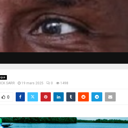
ique
LICK SARR
19 mars 2025
0
1498
0