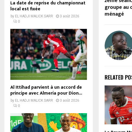
2ème séanc
La date de reprise du championnat
groupe au 
local est fixée
ménagé
by
EL HADJI MALICK SARR
3 août 2026
0
RELATED PO
Al Ittihad parvient à un accord de
principe avec Almería pour Dion...
by
EL HADJI MALICK SARR
3 août 2026
0