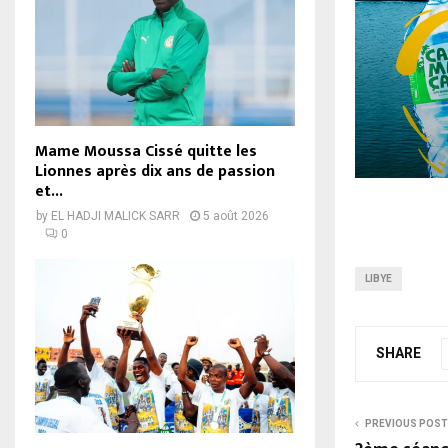
Mame Moussa Cissé quitte les
Lionnes après dix ans de passion
et...
by
EL HADJI MALICK SARR
5 août 2026
0
LIBYE
SHARE
PREVIOUS POST