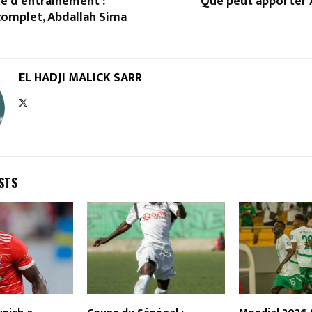
e d’entrainement :
Que peut apporter 
complet, Abdallah Sima
EL HADJI MALICK SARR
STS