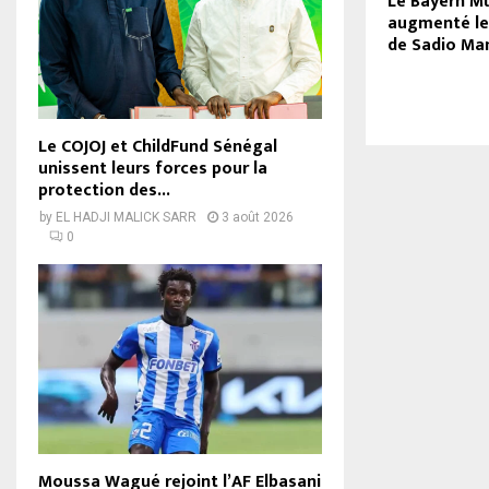
Le Bayern M
augmenté le 
de Sadio Ma
Le COJOJ et ChildFund Sénégal
unissent leurs forces pour la
protection des...
by
EL HADJI MALICK SARR
3 août 2026
0
Moussa Wagué rejoint l’AF Elbasani