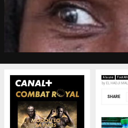
A la une
Foot Afr
by
EL HADJI MA
SHARE