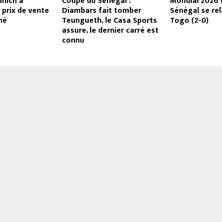
unich a
Coupe du Sénégal :
Mondial 2026 (
prix de vente
Diambars fait tomber
Sénégal se re
né
Teungueth, le Casa Sports
Togo (2-0)
assure, le dernier carré est
connu