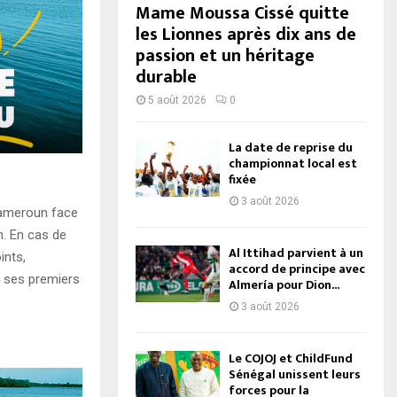
Mame Moussa Cissé quitte
les Lionnes après dix ans de
passion et un héritage
durable
5 août 2026
0
La date de reprise du
championnat local est
fixée
3 août 2026
Cameroun face
n. En cas de
Al Ittihad parvient à un
ints,
accord de principe avec
r ses premiers
Almería pour Dion...
3 août 2026
Le COJOJ et ChildFund
Sénégal unissent leurs
forces pour la