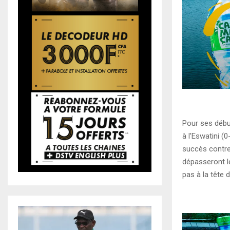
Pour ses débu
à l’Eswatini (
succès contre
dépasseront l
pas à la tête d