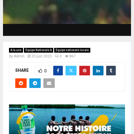
A la une
Equipe Nationale A
Equipe nationale locale
by
Admin
20 juin 2023
0
867
SHARE
0