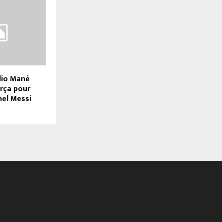
dio Mané
rça pour
nel Messi