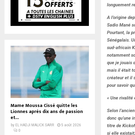
longuement re
A l’origine de
Sadio Mané so
Pourtant, la p
Sénégalais. U
sud-africain K
notamment son 
que je jouais 
mais il était 
créateur et il 
pour savoir qu
« Une rivalité
Mame Moussa Cissé quitte les
Lionnes après dix ans de passion
Selon l’ancien
et...
donc qu’une i
titre de Kicko
by
EL HADJI MALICK SARR
5 août 2026
0
si elle exista