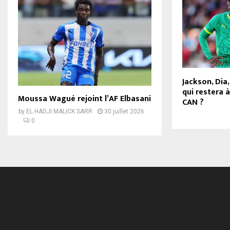
Jackson, Dia, 
qui restera à
Moussa Wagué rejoint l’AF Elbasani
CAN ?
by
EL HADJI MALICK SARR
30 juillet 2026
0