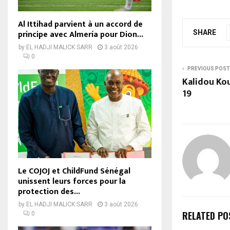
Al Ittihad parvient à un accord de
principe avec Almería pour Dion...
SHARE
by
EL HADJI MALICK SARR
3 août 2026
0
PREVIOUS POST
Kalidou Kou
19
Le COJOJ et ChildFund Sénégal
unissent leurs forces pour la
protection des...
by
EL HADJI MALICK SARR
3 août 2026
RELATED PO
0