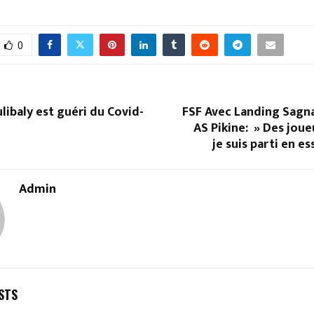
0
libaly est guéri du Covid-
FSF Avec Landing Sagna
AS Pikine: » Des joue
je suis parti en ess
Admin
STS