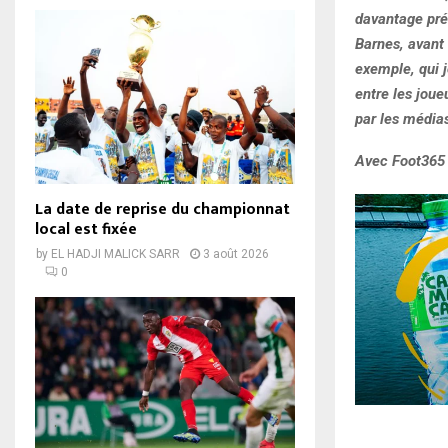
davantage pré
Barnes, avant 
exemple, qui j
entre les joue
par les médias
Avec Foot365
La date de reprise du championnat
local est fixée
by
EL HADJI MALICK SARR
3 août 2026
0