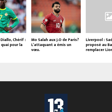
Diallo, Chérif :
Mo Salah aux J.O de Paris?
Liverpool : Sa
 quai pour la
L’attaquant a émis un
proposé au Ba
vœu.
remplacer Lio