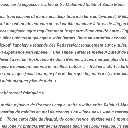
venu sur la supposée rivalité entre Mohamed Salah et Sadio Mané.
puis trois saisons et demie des deux tiers des buts de Liverpool, Mo
nt des éléments moteurs de redoutable machine à titres de Jürgen 
resse anglaise agite régulièrement le spectre d’une rivalité entre l’Egy
n débat récurrent qui agace John Barnes. Dans un entretien accord
ickoff, l’ancienne légende des Reds revient longuement sur ce sujet,
expérience personnelle. « Une année, j’étais le meilleur buteur de 
devant avec Ian Rush, raconte John Barnes. J’avais marqué plus de bu
toujours considéré comme le meilleur buteur … « Rushie » était le buteu
se trouve que j’avais marqué plus de buts que lui, mais il n’y avait pas
i allait marquer plus de buts. »
 entièrement fabriquée »
 meilleur joueur de Premier League, cette rivalité entre Salah et Man
nvention de médias en mal de scoops, une « fake news » pour reprend
ff. « Toute cette idée de rivalité, de concurrence, n’existe pas à mon 
it, les joueurs prendraient de mauvaises décisions pour l’équipe, ils se