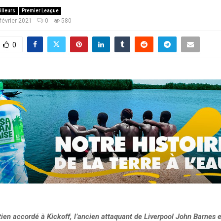
illeurs
Premier League
février 2021
0
580
0
ien accordé à Kickoff, l’ancien attaquant de Liverpool John Barnes e