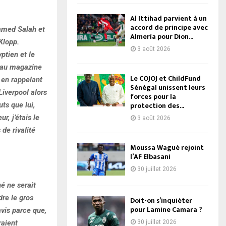
Al Ittihad parvient à un
accord de principe avec
hamed Salah et
Almería pour Dion...
Klopp.
3 août 2026
ptien et le
é au magazine
Le COJOJ et ChildFund
 en rappelant
Sénégal unissent leurs
Liverpool alors
forces pour la
protection des...
ts que lui,
r, j’étais le
3 août 2026
 de rivalité
Moussa Wagué rejoint
l’AF Elbasani
30 juillet 2026
é ne serait
re le gros
Doit-on s’inquiéter
pour Lamine Camara ?
avis parce que,
30 juillet 2026
raient