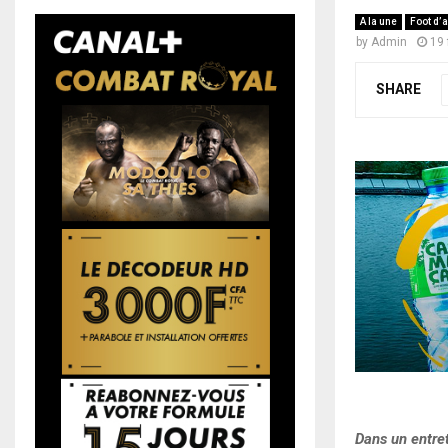
A la une
Foot d’a
by
Admin
19 
SHARE
Dans un entret