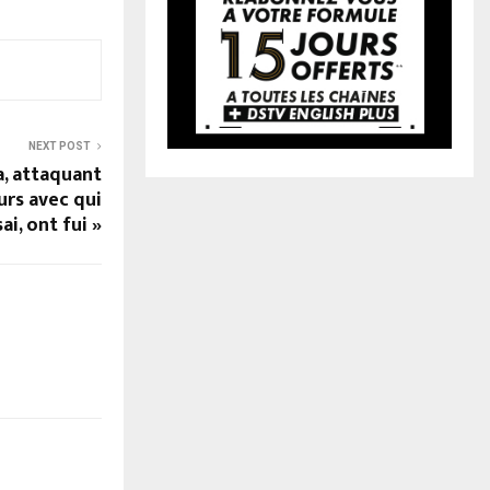
NEXT POST
, attaquant
urs avec qui
ai, ont fui »