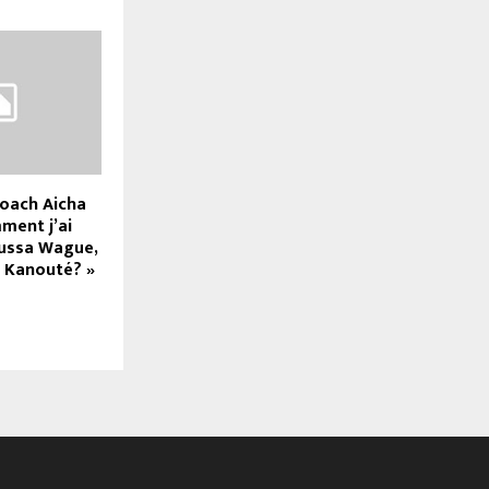
Coach Aicha
ment j’ai
ussa Wague,
t Kanouté? »