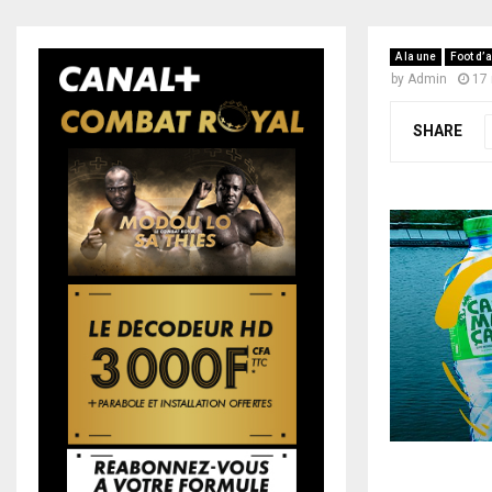
A la une
Foot d’a
by
Admin
17
SHARE