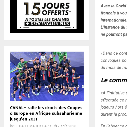
Avec le Covid-
français à vou
internationale
L’instance du 
ne pourront pa
«Dans ce conte
convoqués pou
du mois de ma
Le commu
«A l’initiativ
effectuée ce 
CANAL+ rafle les droits des Coupes
joueurs hors 
d’Europe en Afrique subsaharienne
durant la pro
jusqu’en 2031
En l’absence d
by
EL HADJI MALICK SARR
7 août 2026