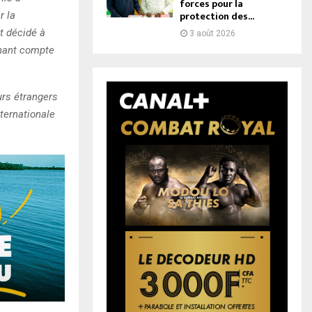
forces pour la
protection des...
r la
t décidé à
3 août 2026
enant compte
urs étrangers
ternationale