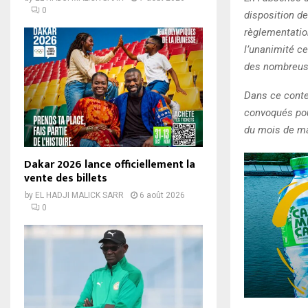
0
disposition de
règlementation
l’unanimité ce
des nombreuse
Dans ce contex
convoqués pou
du mois de m
Dakar 2026 lance officiellement la
vente des billets
by
EL HADJI MALICK SARR
6 août 2026
0