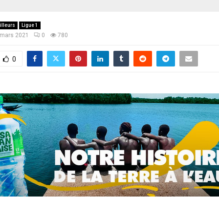
illeurs
Ligue 1
 mars 2021
0
780
0