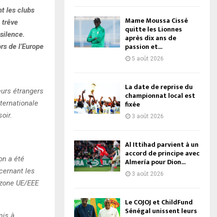
t les clubs
Mame Moussa Cissé
 trêve
quitte les Lionnes
 silence.
après dix ans de
passion et...
ors de l’Europe
5 août 2026
La date de reprise du
eurs étrangers
championnat local est
ternationale
fixée
oir.
3 août 2026
Al Ittihad parvient à un
accord de principe avec
on a été
Almería pour Dion...
cernant les
3 août 2026
 zone UE/EEE
Le COJOJ et ChildFund
Sénégal unissent leurs
mis à