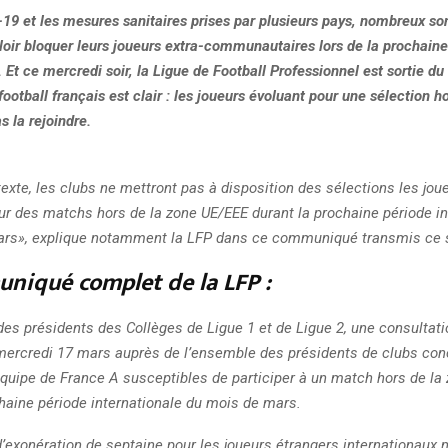
19 et les mesures sanitaires prises par plusieurs pays, nombreux son
loir bloquer leurs joueurs extra-communautaires lors de la prochaine
. Et ce mercredi soir, la Ligue de Football Professionnel est sortie du
football français est clair : les joueurs évoluant pour une sélection h
s la rejoindre.
xte, les clubs ne mettront pas à disposition des sélections les jou
r des matchs hors de la zone UE/EEE durant la prochaine période in
rs», explique notamment la LFP dans ce communiqué transmis ce s
niqué complet de la LFP :
e des présidents des Collèges de Ligue 1 et de Ligue 2, une consultati
mercredi 17 mars auprès de l’ensemble des présidents de clubs con
équipe de France A susceptibles de participer à un match hors de la
chaine période internationale du mois de mars.
’exonération de septaine pour les joueurs étrangers internationaux 