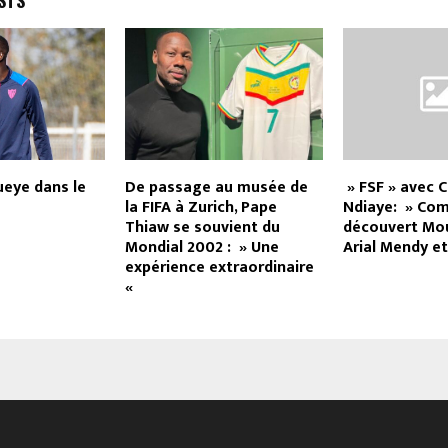
STS
ueye dans le
De passage au musée de
» FSF » avec 
la FIFA à Zurich, Pape
Ndiaye: » Com
Thiaw se souvient du
découvert Mo
Mondial 2002 : » Une
Arial Mendy e
expérience extraordinaire
«