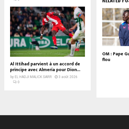
RELATED PO
OM : Pape G
flou
Al Ittihad parvient à un accord de
principe avec Almería pour Dion...
by
EL HADJI MALICK SARR
3 août 2026
0