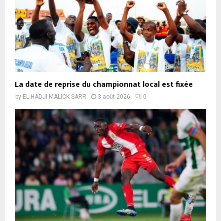
La date de reprise du championnat local est fixée
by
EL HADJI MALICK SARR
3 août 2026
0