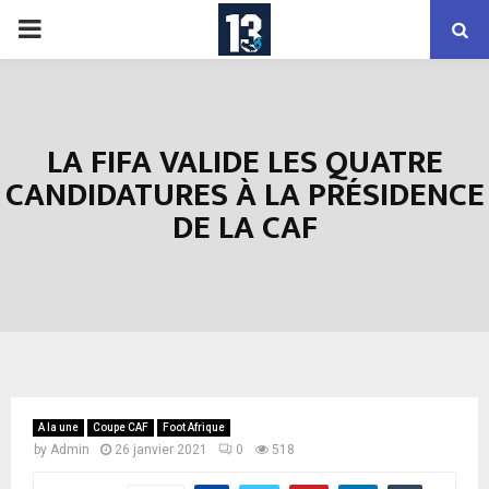
PRIMARY
MENU
LA FIFA VALIDE LES QUATRE
CANDIDATURES À LA PRÉSIDENCE
DE LA CAF
A la une
Coupe CAF
Foot Afrique
by
Admin
26 janvier 2021
0
518