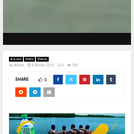
A la une
Vidéo
Videos
by
Admin
9 février 2025
0
795
SHARE
0