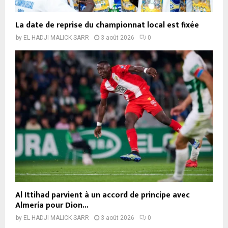
La date de reprise du championnat local est fixée
by
EL HADJI MALICK SARR
3 août 2026
0
Al Ittihad parvient à un accord de principe avec
Almería pour Dion...
by
EL HADJI MALICK SARR
3 août 2026
0