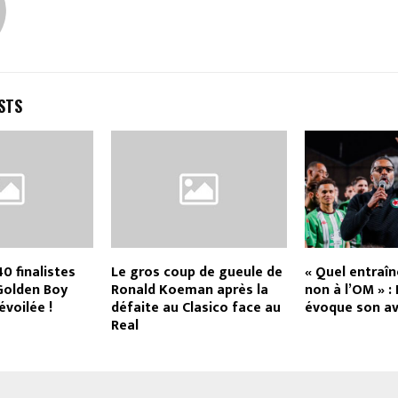
STS
40 finalistes
Le gros coup de gueule de
« Quel entraîn
 Golden Boy
Ronald Koeman après la
non à l’OM » :
évoilée !
défaite au Clasico face au
évoque son av
Real