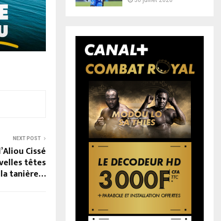
30 juillet 2026
NEXT POST
d’Aliou Cissé
velles têtes
 la tanière…