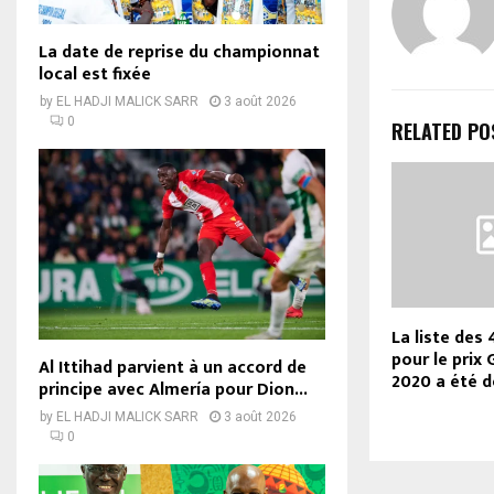
La date de reprise du championnat
local est fixée
by
EL HADJI MALICK SARR
3 août 2026
0
RELATED PO
La liste des 
pour le prix
Al Ittihad parvient à un accord de
2020 a été d
principe avec Almería pour Dion...
by
EL HADJI MALICK SARR
3 août 2026
0