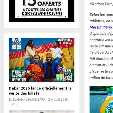
d’Andrea Pirlo,
Selon les rens
tablettes, en 
Massimiliano A
disponible dep
contrat avec l
reste sur une 
4e place du ch
fait éliminer 
au mur et il d
place reste sur
milieu de terr
Dakar 2026 lance officiellement la
vente des billets
by
EL HADJI MALICK SARR
6 août 2026
0