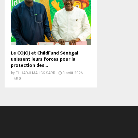
Le COJOJ et ChildFund Sénégal
unissent leurs forces pour la
protection des...
by
EL HADJI MALICK SARR
3 août 2026
0