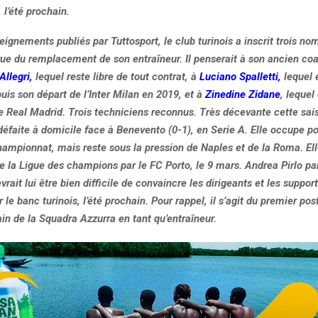
 l’été prochain.
eignements publiés par Tuttosport, le club turinois a inscrit trois no
vue du remplacement de son entraîneur. Il penserait à son ancien co
llegri,
lequel reste libre de tout contrat, à
Luciano Spalletti,
lequel 
uis son départ de l’Inter Milan en 2019, et à
Zinedine Zidane
, lequel
e Real Madrid. Trois techniciens reconnus. Très décevante cette sai
défaite à domicile face à Benevento (0-1), en Serie A. Elle occupe pou
ampionnat, mais reste sous la pression de Naples et de la Roma. Elle
de la Ligue des champions par le FC Porto, le 9 mars. Andrea Pirlo par
evrait lui être bien difficile de convaincre les dirigeants et les suppor
 le banc turinois, l’été prochain. Pour rappel, il s’agit du premier pos
ain de la Squadra Azzurra en tant qu’entraîneur.