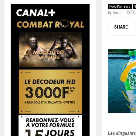
Foot d’ailleurs
S
by
Admin
23
SHARE
Les dirigeants