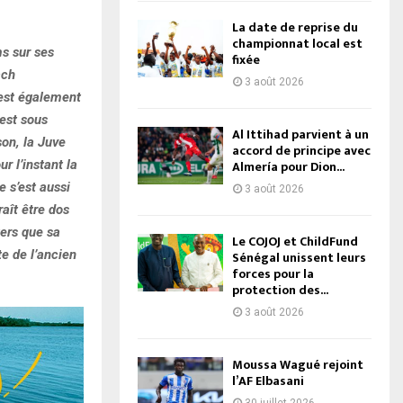
La date de reprise du
championnat local est
ms sur ses
fixée
ach
3 août 2026
est également
 est sous
Al Ittihad parvient à un
son, la Juve
accord de principe avec
r l’instant la
Almería pour Dion...
 s’est aussi
3 août 2026
aît être dos
ters que sa
Le COJOJ et ChildFund
te de l’ancien
Sénégal unissent leurs
forces pour la
protection des...
3 août 2026
Moussa Wagué rejoint
l’AF Elbasani