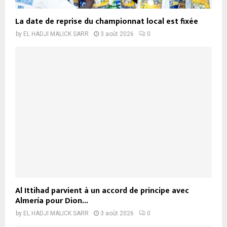
La date de reprise du championnat local est fixée
by
EL HADJI MALICK SARR
3 août 2026
0
Al Ittihad parvient à un accord de principe avec
Almería pour Dion...
by
EL HADJI MALICK SARR
3 août 2026
0