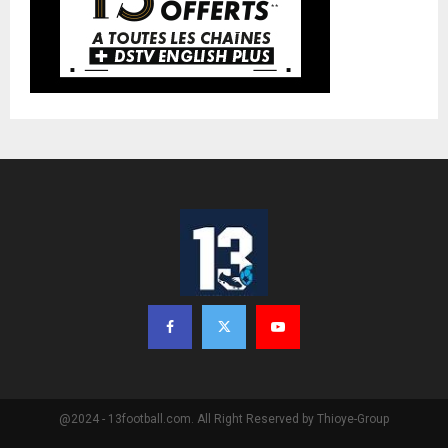
@2024 - 13football.com. All Right Reserved by Thioye-Group