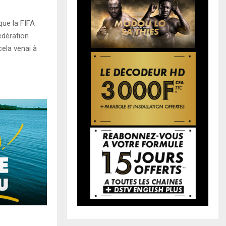
que la FIFA
édération
cela venai à