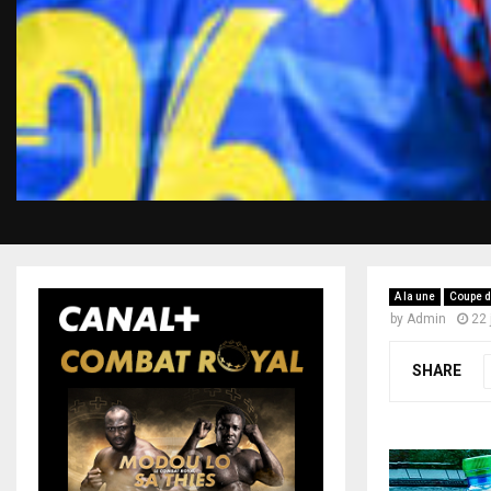
A la une
Coupe 
by
Admin
22 
SHARE