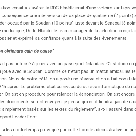
tion venait à s’avérer, la RDC bénéficierait d’une victoire sur tapis ve
r conséquence une interversion de sa place de quatrième (7 points) 
ader occupé par le Soudan (10 points) juste devant le Sénégal (8 poin
e médiatique, Dodo Nlandu, le team manager de la sélection congolaise
dossier et exprimé sa confiance quant à la suite des événements.
on obtiendra gain de cause”
tait pas autorisé à jouer avec un passeport finlandais. C’est donc un 
 a joué avec le Soudan. Comme ce n’était pas un match amical, les te
action. Nous de notre côté, on a posé une réserve et on a fait constate
24h après. Le problème était au niveau du service informatique de no
îner. On est en procédure pour relancer la dénonciation. On est encor
les documents seront envoyés, je pense qu’on obtiendra gain de ca
implement basés sur les textes du règlement”, a-t-il assuré dans
eopard Leader Foot.
r si les contretemps provoqué par cette bourde administrative ne po