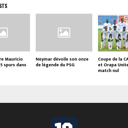
STS
ère Mauricio
Neymar dévoile son onze
Coupe de la CAF
 5 spurs dans
de légende du PSG
et Orapa Unit
match nul