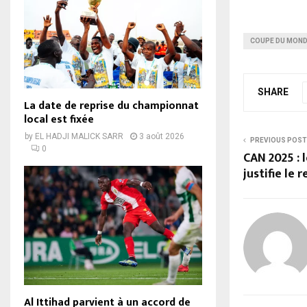
COUPE DU MONDE
SHARE
La date de reprise du championnat
local est fixée
by
EL HADJI MALICK SARR
3 août 2026
PREVIOUS POST
0
CAN 2025 : 
justifie le 
Al Ittihad parvient à un accord de