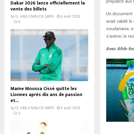
préjudice aux
Dakar 2026 lance officiellement la
vente des billets
Un document en
by
EL HADJI MALICK SARR
6 août 2026
avait validé l
0
soudanaise, et
s’avérer, le re
Avec Afrik-fo
Mame Moussa Cissé quitte les
Lionnes après dix ans de passion
et...
by
EL HADJI MALICK SARR
5 août 2026
0