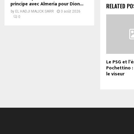
principe avec Almería pour Dion...
RELATED PO
by
EL HADJI MALICK SARR
3 août 2026
0
Le PSG et l’
Pochettino :
le viseur