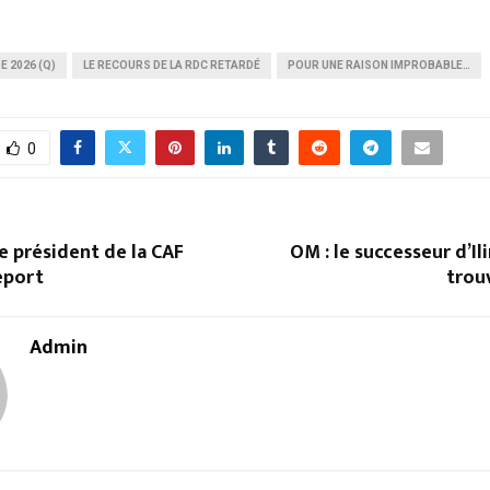
 2026 (Q)
LE RECOURS DE LA RDC RETARDÉ
POUR UNE RAISON IMPROBABLE…
0
le président de la CAF
OM : le successeur d’I
report
trouv
Admin