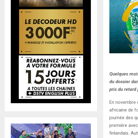
Quelques mois 
du dossier da
pris du retar
En novembre d
africaine de f
journée des qua
première avec 
finlandais. Au