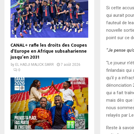
Si cette accusa
qui aurait pou
fauteuil de le
nouvelle sorti
point sur ce 
CANAL+ rafle les droits des Coupes
d’Europe en Afrique subsaharienne
“Je pense qu’
jusqu’en 2031
“Le joueur n’é
by
EL HADJI MALICK SARR
7 août 2026
finlandais qui
0
qu’il y a infr
dénonciation 
qui a fait tra
mais dès que 
nous sommes s
relayés par L
Reste à savoi