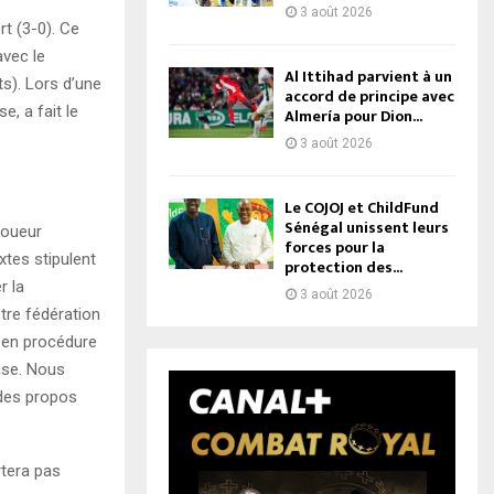
3 août 2026
rt (3-0). Ce
avec le
Al Ittihad parvient à un
ts). Lors d’une
accord de principe avec
, a fait le
Almería pour Dion...
3 août 2026
Le COJOJ et ChildFund
Sénégal unissent leurs
joueur
forces pour la
xtes stipulent
protection des...
r la
3 août 2026
tre fédération
e en procédure
use. Nous
 des propos
rtera pas