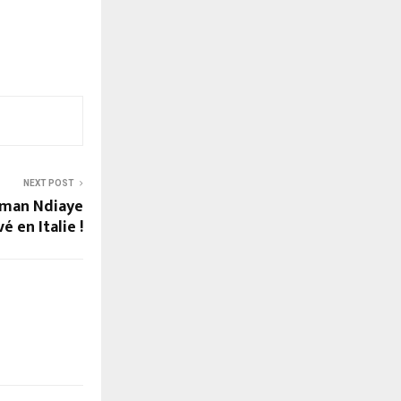
NEXT POST
liman Ndiaye
é en Italie !