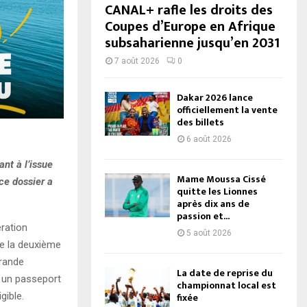
CANAL+ rafle les droits des
Coupes d’Europe en Afrique
subsaharienne jusqu’en 2031
7 août 2026
0
Dakar 2026 lance
officiellement la vente
des billets
6 août 2026
nt à l’issue
Mame Moussa Cissé
ce dossier a
quitte les Lionnes
après dix ans de
passion et...
ration
5 août 2026
de la deuxième
grande
La date de reprise du
c un passeport
championnat local est
gible.
fixée