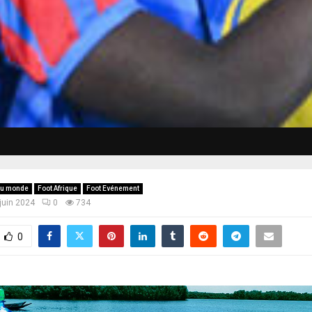
du monde
Foot Afrique
Foot Evénement
juin 2024
0
734
0