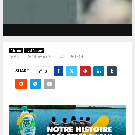
A la une
Foot Afrique
by
Admin
14 février 2024
0
1364
SHARE
0