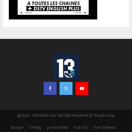
@2024 - 13football.com. All Right Reserved by Thioye-Group
Accueil
13 Mag
Le Foot & Moi
Foot d’ici
Foot d’ailleurs