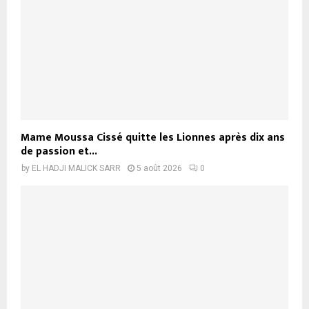
Mame Moussa Cissé quitte les Lionnes après dix ans
de passion et...
by
EL HADJI MALICK SARR
5 août 2026
0