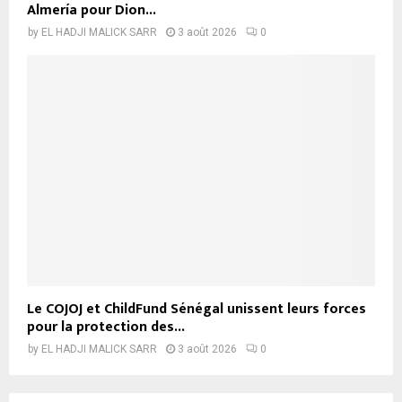
Almería pour Dion...
by
EL HADJI MALICK SARR
3 août 2026
0
Le COJOJ et ChildFund Sénégal unissent leurs forces
pour la protection des...
by
EL HADJI MALICK SARR
3 août 2026
0