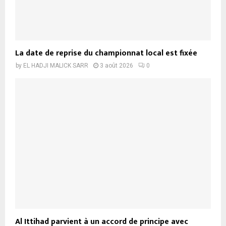
La date de reprise du championnat local est fixée
by
EL HADJI MALICK SARR
3 août 2026
0
Al Ittihad parvient à un accord de principe avec