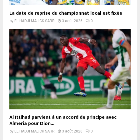
La date de reprise du championnat local est fixée
by
EL HADJI MALICK SARR
3 août 2026
0
Al Ittihad parvient à un accord de principe avec
Almería pour Dion...
by
EL HADJI MALICK SARR
3 août 2026
0