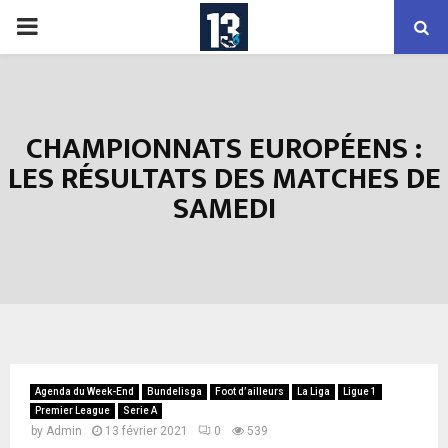
PRIMARY
MENU
CHAMPIONNATS EUROPÉENS :
LES RÉSULTATS DES MATCHES DE
SAMEDI
Agenda du Week-End
Bundelisga
Foot d’ailleurs
La Liga
Ligue 1
Premier League
Serie A
by
Admin
13 février 2021
0
539