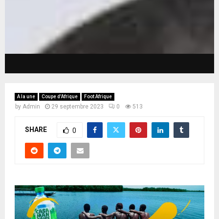
A la une
Coupe d'Afrique
Foot Afrique
by
Admin
29 septembre 2023
0
513
SHARE
0