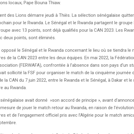
Lions locaux, Pape Bouna Thiaw.
t des Lions démarre jeudi à Thiès. La sélection sénégalaise quitter
chain pour le Rwanda. Le Sénégal et le Rwanda partagent le groupe L
oupe avec 13 points, sont déjà qualifiés pour la CAN 2023. Les Rwan
 deux points, sont éliminés.
 opposé le Sénégal et le Rwanda concernant le lieu où se tiendra le
ires de la CAN 2023 entre les deux équipes. En mai 2022, la Fédérati
ssociation (FERWAFA), confrontée à l’absence dans son pays d’un s
it sollicité la FSF pour organiser le match de la cinquième journée 
de la CAN du 7 juin 2022, entre le Rwanda et le Sénégal, à Dakar et l
re au Rwanda.
 sénégalaise avait donné »son accord de principe », avant d’annoncer
n mesure de jouer le match retour au Rwanda, en raison de l’évolution
res et de l’engagement officiel pris avec l’Algérie pour le match amic
eptembre.