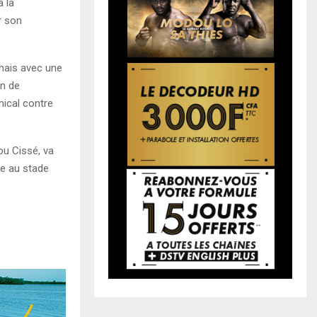
 la
r son
 mais avec une
in de
mical contre
ou Cissé, va
re au stade