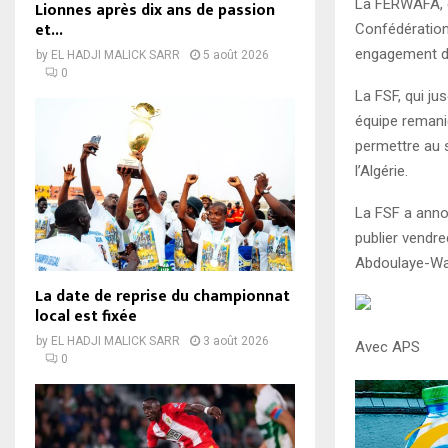
La FERWAFA, é
Lionnes après dix ans de passion
et...
Confédération
engagement de
by
EL HADJI MALICK SARR
5 août 2026
0
La FSF, qui ju
équipe remanié
permettre au 
l’Algérie.
La FSF a annon
publier vendre
Abdoulaye-Wa
La date de reprise du championnat
local est fixée
by
EL HADJI MALICK SARR
3 août 2026
Avec APS
0