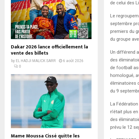
de celui des 
Le regroupemen
septembre pro
premiers du gr
du groupe avec
Dakar 2026 lance officiellement la
vente des billets
Un différend a
des éliminato
by
EL HADJI MALICK SARR
6 août 2026
0
de football a
homologué, ava
éliminatoires 
du 9 septemb
La Fédération
n’était plus e
des éliminatoi
prévu le 12 s
Mame Moussa Cissé quitte les