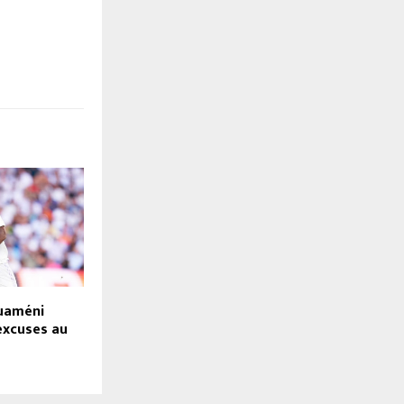
ouaméni
excuses au