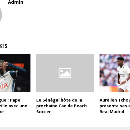
Admin
STS
gue : Pape
Le Sénégal hôte de la
Aurélien Tch
rille avec une
prochaine Can de Beach
présente ses 
ve
Soccer
Real Madrid