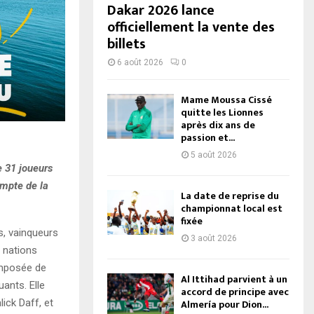
Dakar 2026 lance
officiellement la vente des
billets
6 août 2026
0
Mame Moussa Cissé
quitte les Lionnes
après dix ans de
passion et...
5 août 2026
e 31 joueurs
ompte de la
La date de reprise du
championnat local est
fixée
s, vainqueurs
3 août 2026
 nations
omposée de
Al Ittihad parvient à un
uants. Elle
accord de principe avec
ick Daff, et
Almería pour Dion...