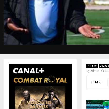
A la une
Coupe d
by
Admin
31
SHARE