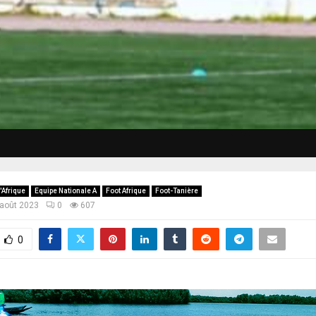
'Afrique
Equipe Nationale A
Foot Afrique
Foot-Tanière
 août 2023
0
607
0