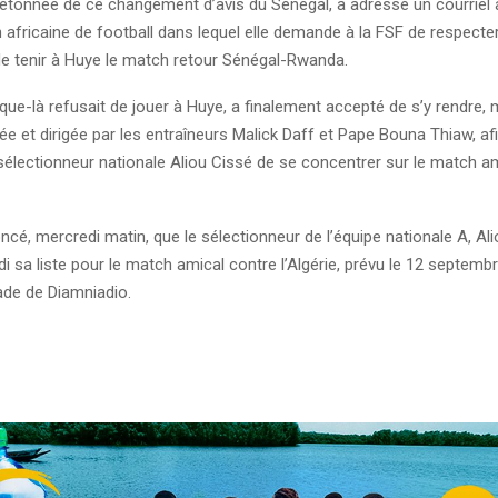
tonnée de ce changement d’avis du Sénégal, a adressé un courriel à
 africaine de football dans lequel elle demande à la FSF de respecte
 tenir à Huye le match retour Sénégal-Rwanda.
sque-là refusait de jouer à Huye, a finalement accepté de s’y rendre,
e et dirigée par les entraîneurs Malick Daff et Pape Bouna Thiaw, af
sélectionneur nationale Aliou Cissé de se concentrer sur le match a
cé, mercredi matin, que le sélectionneur de l’équipe nationale A, Ali
di sa liste pour le match amical contre l’Algérie, prévu le 12 septemb
de de Diamniadio.