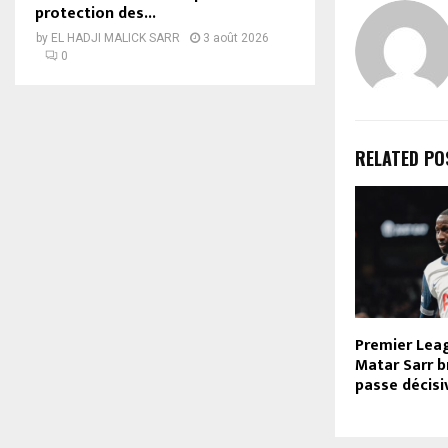
protection des...
by
EL HADJI MALICK SARR
3 août 2026
0
RELATED PO
Premier Lea
Matar Sarr b
passe décisi