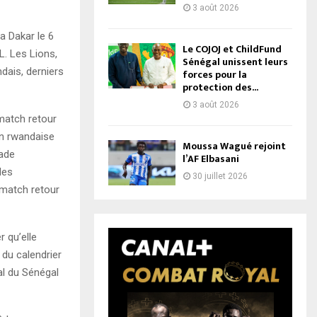
3 août 2026
a Dakar le 6
Le COJOJ et ChildFund
. Les Lions,
Sénégal unissent leurs
dais, derniers
forces pour la
protection des...
3 août 2026
 match retour
on rwandaise
Moussa Wagué rejoint
tade
l’AF Elbasani
des
30 juillet 2026
e match retour
 qu’elle
 du calendrier
al du Sénégal