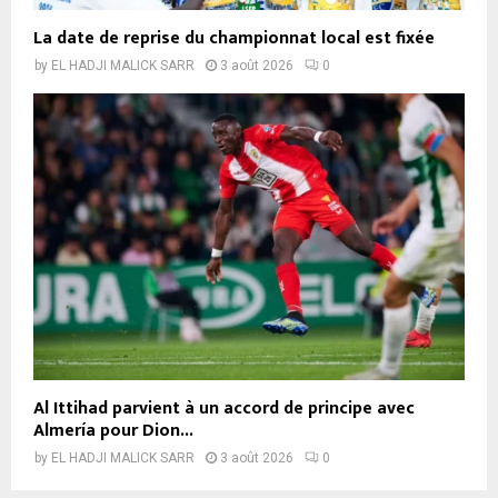
La date de reprise du championnat local est fixée
by
EL HADJI MALICK SARR
3 août 2026
0
Al Ittihad parvient à un accord de principe avec
Almería pour Dion...
by
EL HADJI MALICK SARR
3 août 2026
0