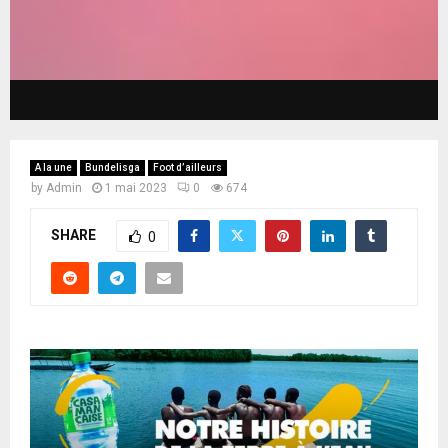
A la une
Bundelisga
Foot d’ailleurs
by
Admin
1 mai 2023
0
674
SHARE
0