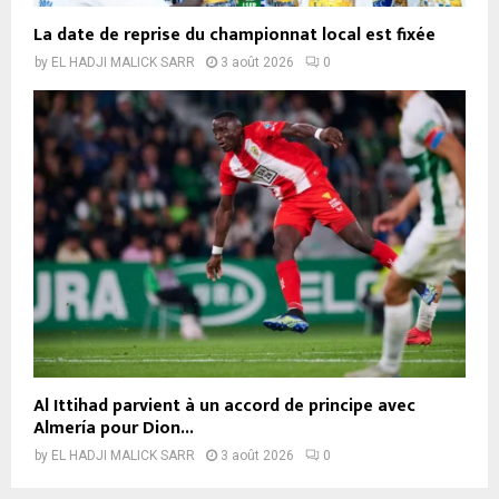
La date de reprise du championnat local est fixée
by
EL HADJI MALICK SARR
3 août 2026
0
Al Ittihad parvient à un accord de principe avec
Almería pour Dion...
by
EL HADJI MALICK SARR
3 août 2026
0