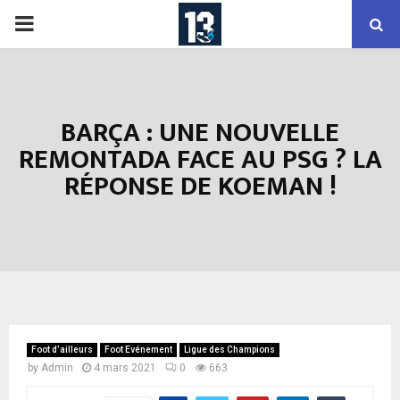
PRIMARY
MENU
BARÇA : UNE NOUVELLE
REMONTADA FACE AU PSG ? LA
RÉPONSE DE KOEMAN !
Foot d’ailleurs
Foot Evénement
Ligue des Champions
by
Admin
4 mars 2021
0
663