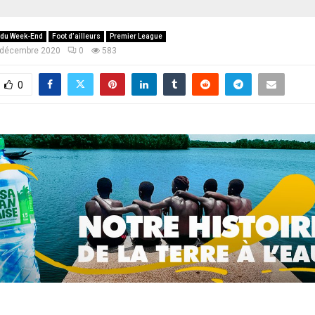
 du Week-End
Foot d’ailleurs
Premier League
 décembre 2020
0
583
0