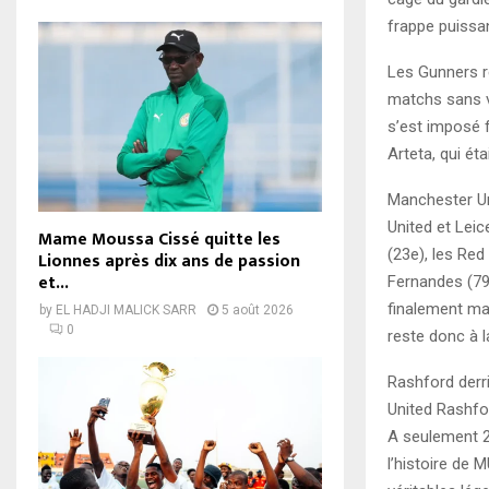
frappe puissan
Les Gunners re
matchs sans v
s’est imposé 
Arteta, qui ét
Manchester Un
United et Leic
Mame Moussa Cissé quitte les
(23e), les Red
Lionnes après dix ans de passion
et...
Fernandes (79e
finalement ma
by
EL HADJI MALICK SARR
5 août 2026
0
reste donc à l
Rashford derri
United Rashfo
A seulement 23
l’histoire de 