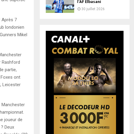
l’AF Elbasani
30 juillet 2026
! Après 7
lub londonien
 Gunners Mikel
 Manchester
ar Rashford
e partie,
s Foxes ont
 Leicester
de Manchester
championnat.
ne joueur de
i ? Deux