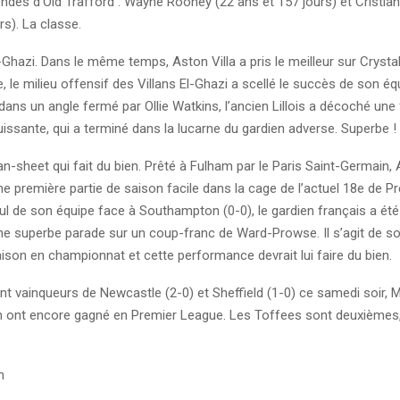
endes d’Old Trafford : Wayne Rooney (22 ans et 157 jours) et Cristia
rs). La classe.
El-Ghazi. Dans le même temps, Aston Villa a pris le meilleur sur Crystal
ie, le milieu offensif des Villans El-Ghazi a scellé le succès de son é
vi dans un angle fermé par Ollie Watkins, l’ancien Lillois a décoché une
issante, qui a terminé dans la lucarne du gardien adverse. Superbe !
an-sheet qui fait du bien. Prêté à Fulham par le Paris Saint-Germain,
e première partie de saison facile dans la cage de l’actuel 18e de P
ul de son équipe face à Southampton (0-0), le gardien français a été
 superbe parade sur un coup-franc de Ward-Prowse. Il s’agit de so
ison en championnat et cette performance devrait lui faire du bien.
t vainqueurs de Newcastle (2-0) et Sheffield (1-0) ce samedi soir,
on ont encore gagné en Premier League. Les Toffees sont deuxièmes,
n