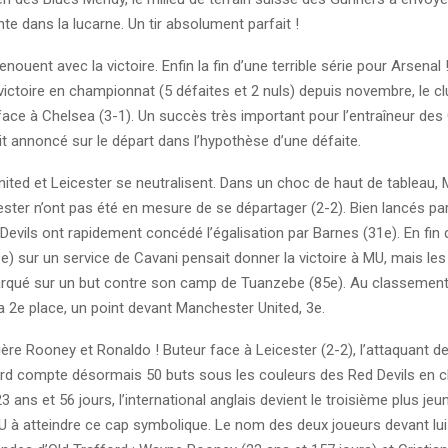
te dans la lucarne. Un tir absolument parfait !
nouent avec la victoire. Enfin la fin d’une terrible série pour Arsenal 
ictoire en championnat (5 défaites et 2 nuls) depuis novembre, le c
face à Chelsea (3-1). Un succès très important pour l’entraîneur des
ait annoncé sur le départ dans l’hypothèse d’une défaite.
ited et Leicester se neutralisent. Dans un choc de haut de tableau,
ester n’ont pas été en mesure de se départager (2-2). Bien lancés p
 Devils ont rapidement concédé l’égalisation par Barnes (31e). En fin d
) sur un service de Cavani pensait donner la victoire à MU, mais le
rqué sur un but contre son camp de Tuanzebe (85e). Au classement,
a 2e place, un point devant Manchester United, 3e.
ère Rooney et Ronaldo ! Buteur face à Leicester (2-2), l’attaquant 
rd compte désormais 50 buts sous les couleurs des Red Devils en 
 ans et 56 jours, l’international anglais devient le troisième plus jeu
MU à atteindre ce cap symbolique. Le nom des deux joueurs devant lu