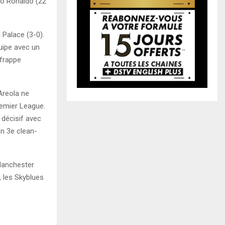
no Ronaldo (22
 Palace (3-0).
quipe avec un
 frappe
 Areola ne
remier League.
 décisif avec
n 3e clean-
 Manchester
 les Skyblues