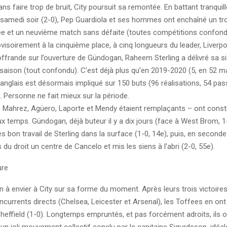
 sans faire trop de bruit, City poursuit sa remontée. En battant tranqui
samedi soir (2-0), Pep Guardiola et ses hommes ont enchaîné un tr
lée et un neuvième match sans défaite (toutes compétitions confondu
isoirement à la cinquième place, à cinq longueurs du leader, Liverpo
offrande sur l’ouverture de Gündogan, Raheem Sterling a délivré sa 
 saison (tout confondu). C’est déjà plus qu’en 2019-2020 (5, en 52 m
lier anglais est désormais impliqué sur 150 buts (96 réalisations, 54 p
a. Personne ne fait mieux sur la période.
– Mahrez, Agüero, Laporte et Mendy étaient remplaçants – ont constr
ux temps. Gündogan, déjà buteur il y a dix jours (face à West Brom, 1
rès bon travail de Sterling dans la surface (1-0, 14e), puis, en seconde
s du droit un centre de Cancelo et mis les siens à l’abri (2-0, 55e).
ure
en à envier à City sur sa forme du moment. Après leurs trois victoir
currents directs (Chelsea, Leicester et Arsenal), les Toffees en ont
heffield (1-0). Longtemps empruntés, et pas forcément adroits, ils o
un joli mouvement collectif conclu par le capitaine Sigurdsson, idéa