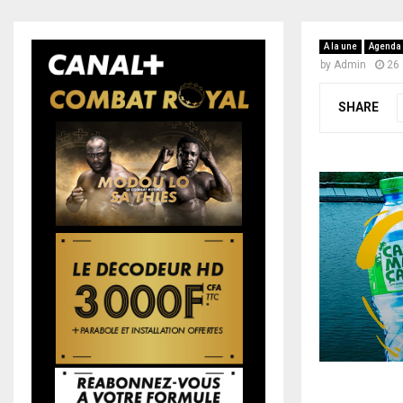
A la une
Agenda
by
Admin
26
SHARE