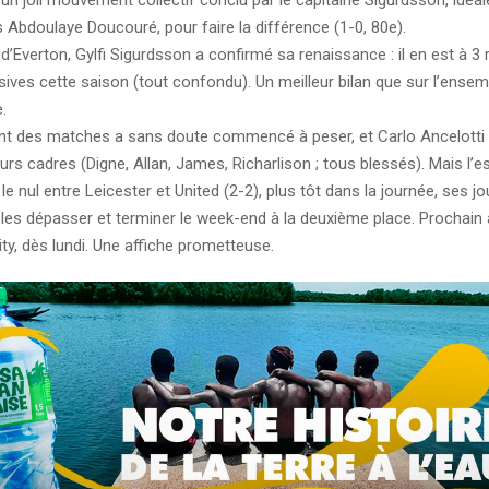
s Abdoulaye Doucouré, pour faire la différence (1-0, 80e).
d’Everton, Gylfi Sigurdsson a confirmé sa renaissance : il en est à 3 r
ives cette saison (tout confondu). Un meilleur bilan que sur l’ensem
.
t des matches a sans doute commencé à peser, et Carlo Ancelotti é
eurs cadres (Digne, Allan, James, Richarlison ; tous blessés). Mais l’e
le nul entre Leicester et United (2-2), plus tôt dans la journée, ses j
 les dépasser et terminer le week-end à la deuxième place. Prochain 
y, dès lundi. Une affiche prometteuse.