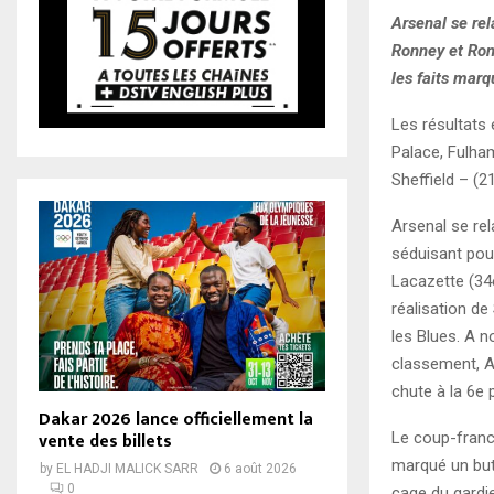
Arsenal se re
Ronney et Ron
les faits mar
Les résultats 
Palace, Fulha
Sheffield – (2
Arsenal se rel
séduisant pou
Lacazette (34
réalisation de
les Blues. A 
classement, Ar
chute à la 6e 
Dakar 2026 lance officiellement la
vente des billets
Le coup-franc 
marqué un but
by
EL HADJI MALICK SARR
6 août 2026
0
cage du gardi