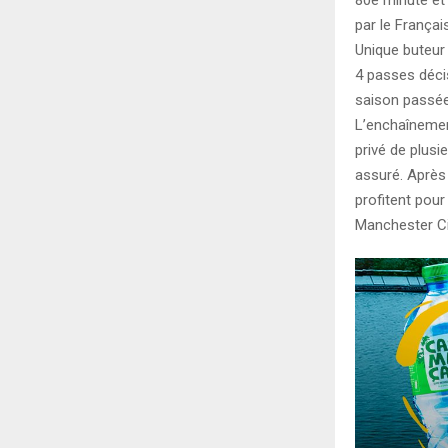
par le Françai
Unique buteur 
4 passes décis
saison passée
L’enchaînemen
privé de plusi
assuré. Après 
profitent pour
Manchester Cit