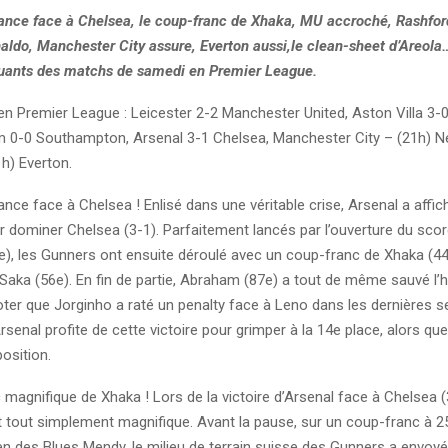
lance face à Chelsea, le coup-franc de Xhaka, MU accroché, Rashfor
aldo, Manchester City assure, Everton aussi,le clean-sheet d’Areol
quants des matchs de samedi en Premier League.
en Premier League : Leicester 2-2 Manchester United, Aston Villa 3-0
m 0-0 Southampton, Arsenal 3-1 Chelsea, Manchester City – (21h) N
1h) Everton.
ance face à Chelsea ! Enlisé dans une véritable crise, Arsenal a affic
r dominer Chelsea (3-1). Parfaitement lancés par l’ouverture du sco
e), les Gunners ont ensuite déroulé avec un coup-franc de Xhaka (44
 Saka (56e). En fin de partie, Abraham (87e) a tout de même sauvé l
noter que Jorginho a raté un penalty face à Leno dans les dernières 
senal profite de cette victoire pour grimper à la 14e place, alors qu
position.
magnifique de Xhaka ! Lors de la victoire d’Arsenal face à Chelsea (
 tout simplement magnifique. Avant la pause, sur un coup-franc à 2
en des Blues Mendy, le milieu de terrain suisse des Gunners a envoy