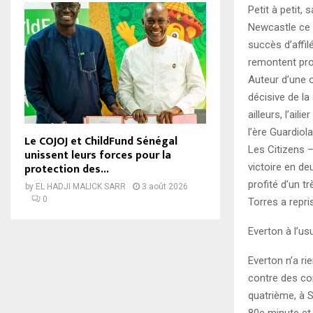
Petit à petit,
Newcastle ce 
succès d’affi
remontent prov
Auteur d’une 
décisive de la
ailleurs, l’ai
l’ère Guardiol
Le COJOJ et ChildFund Sénégal
Les Citizens 
unissent leurs forces pour la
protection des...
victoire en de
profité d’un t
by
EL HADJI MALICK SARR
3 août 2026
0
Torres a repri
Everton à l’us
Everton n’a ri
contre des con
quatrième, à S
80e minute et 