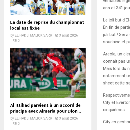
véritables lég
ans et 341 jou
Le joli but d’
La date de reprise du championnat
local est fixée
En fin de part
joli but ! Ser
by
EL HADJI MALICK SARR
3 août 2026
0
soudaine et pu
Areola, un cle
connait pas un
Mais lors du n
notamment une
sheet cette sa
Respectivemen
City et Evert
Al Ittihad parvient à un accord de
cinquièmes.
principe avec Almería pour Dion...
by
EL HADJI MALICK SARR
3 août 2026
City en gestio
0