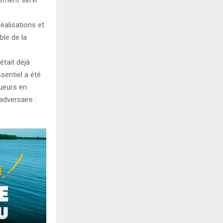
éalisations et
ble de la
tait déjà
ssentiel a été
oueurs en
adversaire :