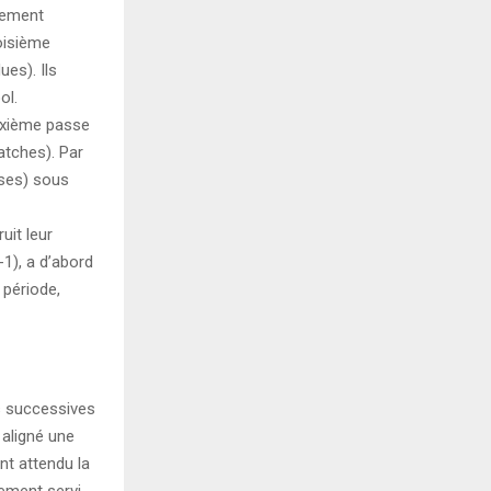
llement
oisième
es). Ils
ol.
sixième passe
atches). Par
asses) sous
uit leur
-1), a d’abord
 période,
es successives
 aligné une
nt attendu la
lement servi