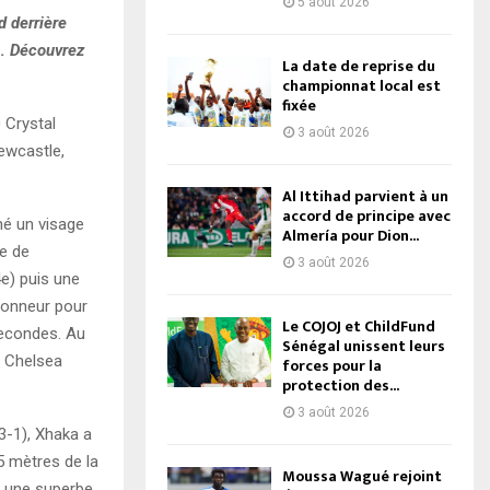
5 août 2026
d derrière
a… Découvrez
La date de reprise du
championnat local est
fixée
 Crystal
3 août 2026
ewcastle,
Al Ittihad parvient à un
accord de principe avec
hé un visage
Almería pour Dion...
re de
3 août 2026
e) puis une
’honneur pour
Le COJOJ et ChildFund
secondes. Au
Sénégal unissent leurs
e Chelsea
forces pour la
protection des...
3 août 2026
3-1), Xhaka a
5 mètres de la
Moussa Wagué rejoint
é une superbe