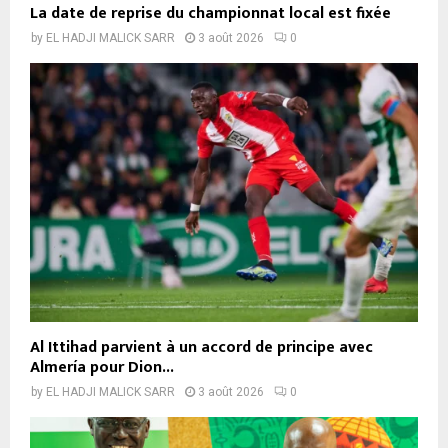
La date de reprise du championnat local est fixée
by
EL HADJI MALICK SARR
3 août 2026
0
Al Ittihad parvient à un accord de principe avec
Almería pour Dion...
by
EL HADJI MALICK SARR
3 août 2026
0