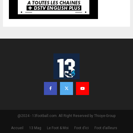
@2024 - 13football.com. All Right Reserved by Thioye-Group
Accueil
13 Mag
Le Foot & Moi
Foot d’ici
Foot d’ailleurs