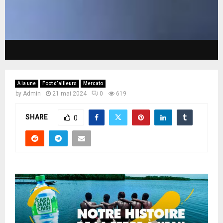
A la une
Foot d’ailleurs
Mercato
by
Admin
21 mai 2024
0
619
SHARE
0