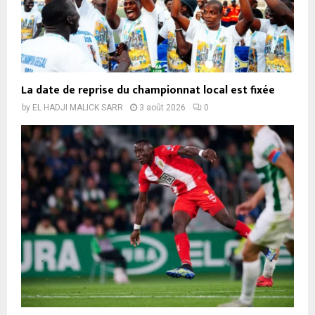
La date de reprise du championnat local est fixée
by
EL HADJI MALICK SARR
3 août 2026
0