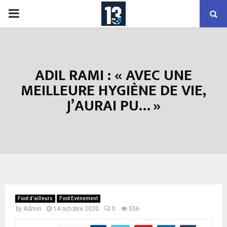
PRIMARY
MENU
ADIL RAMI : « AVEC UNE
MEILLEURE HYGIÈNE DE VIE,
J’AURAI PU… »
Foot d’ailleurs
Foot Evénement
by
Admin
14 octobre 2020
0
556