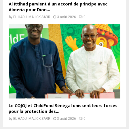
Al Ittihad parvient à un accord de principe avec
Almería pour Dion...
by
EL HADJI MALICK SARR
3 août 2026
0
Le COJOJ et ChildFund Sénégal unissent leurs forces
pour la protection des...
by
EL HADJI MALICK SARR
3 août 2026
0