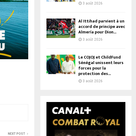
3 août 2026
Al Ittihad parvient à un
accord de principe avec
Almería pour Dion...
3 août 2026
Le COJOJ et ChildFund
Sénégal unissent leurs
forces pour la
protection des...
3 août 2026
NEXT POST