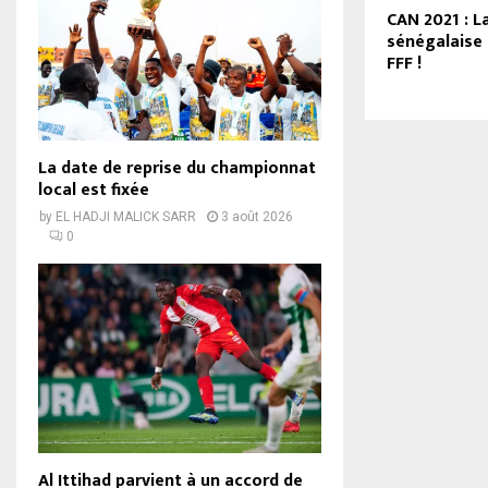
CAN 2021 : L
sénégalaise 
FFF !
La date de reprise du championnat
local est fixée
by
EL HADJI MALICK SARR
3 août 2026
0
Al Ittihad parvient à un accord de