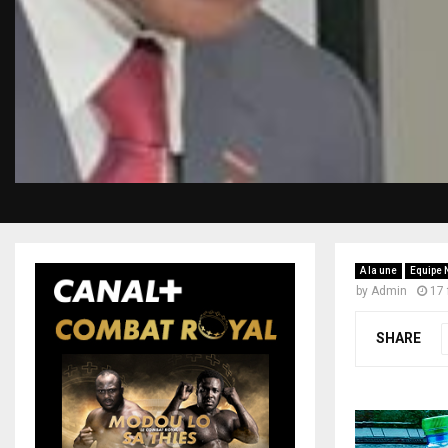
A la une
Equipe 
by
Admin
17 
SHARE