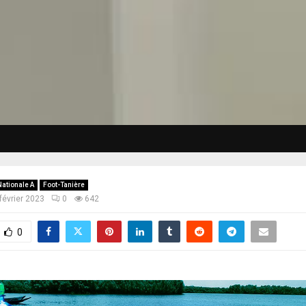
Nationale A
Foot-Tanière
février 2023
0
642
0