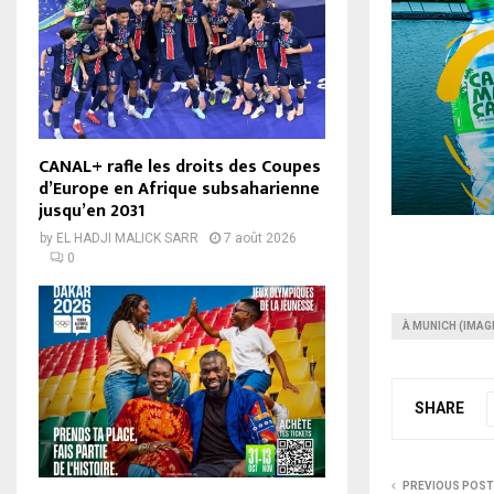
CANAL+ rafle les droits des Coupes
d’Europe en Afrique subsaharienne
jusqu’en 2031
by
EL HADJI MALICK SARR
7 août 2026
0
À MUNICH (IMAG
SHARE
PREVIOUS POST