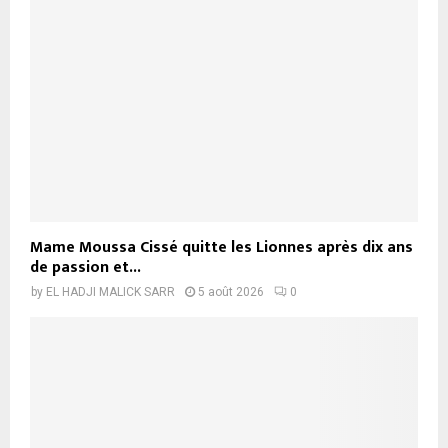
Mame Moussa Cissé quitte les Lionnes après dix ans
de passion et...
by
EL HADJI MALICK SARR
5 août 2026
0