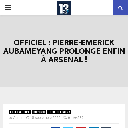
PRIMARY
MENU
OFFICIEL : PIERRE-EMERICK
AUBAMEYANG PROLONGE ENFIN
À ARSENAL !
Foot d’ailleurs
Mercato
Premier League
by
Admin
15 septembre 2020
0
589