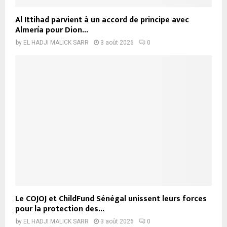
Al Ittihad parvient à un accord de principe avec
Almería pour Dion...
by
EL HADJI MALICK SARR
3 août 2026
0
Le COJOJ et ChildFund Sénégal unissent leurs forces
pour la protection des...
by
EL HADJI MALICK SARR
3 août 2026
0