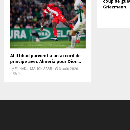
coup de gue
Griezmann
Al Ittihad parvient à un accord de
principe avec Almería pour Dion...
by
EL HADJI MALICK SARR
3 août 2026
0