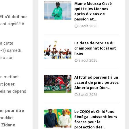
Mame Moussa Cissé
quitte les Lionnes
après dix ans de
t s’il doit me
passion et...
ent signifié à
5 août 2026
La date de reprise du
ga cette
championnat local est
3-1) samedi.
fixée
e à son
3 août 2026
Al Ittihad parvient à un
 en mettant
accord de principe avec
ut jouer,
Almería pour Dion...
cela ne dépend
3 août 2026
ler pour être
Le COJOJ et ChildFund
Sénégal unissent leurs
modifier
forces pour la
t Zidane.
protection des...