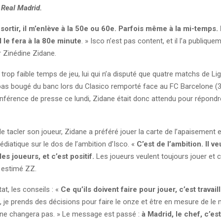
 Real Madrid.
 sortir, il m’enlève à la 50e ou 60e. Parfois même à la mi-temps. E
il le fera à la 80e minute
. » Isco n’est pas content, et il l’a publiquem
r Zinédine Zidane.
trop faible temps de jeu, lui qui n’a disputé que quatre matchs de Li
 pas bougé du banc lors du Clasico remporté face au FC Barcelone (
nférence de presse ce lundi, Zidane était donc attendu pour répondr
de tacler son joueur, Zidane a préféré jouer la carte de l’apaisement
édiatique sur le dos de l’ambition d’Isco. «
C’est de l’ambition. Il ve
s joueurs, et c’est positif.
Les joueurs veulent toujours jouer et 
a estimé ZZ.
at, les conseils : «
Ce qu’ils doivent faire pour jouer, c’est travail
, je prends des décisions pour faire le onze et être en mesure de le 
a ne changera pas. » Le message est passé :
à Madrid, le chef, c’es