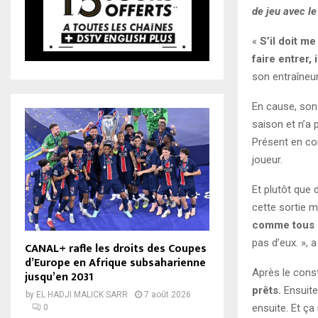
de jeu avec le
«
S’il doit me
faire entrer, 
son entraîneu
En cause, son 
saison et n’a
Présent en co
joueur.
Et plutôt que 
cette sortie m
comme tous le
pas d’eux. », 
CANAL+ rafle les droits des Coupes
d’Europe en Afrique subsaharienne
Après le const
jusqu’en 2031
prêts.
Ensuite
by
EL HADJI MALICK SARR
7 août 2026
ensuite. Et ç
0