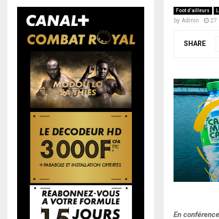
Foot d’ailleurs
L
by
Admin
27 
SHARE
En conférence 