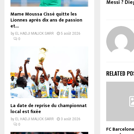
Messi ? Di
Mame Moussa Cissé quitte les
Lionnes après dix ans de passion
et...
by
EL HADJI MALICK SARR
5 août 2026
0
RELATED PO
La date de reprise du championnat
local est fixée
by
EL HADJI MALICK SARR
3 août 2026
0
FC Barcelone