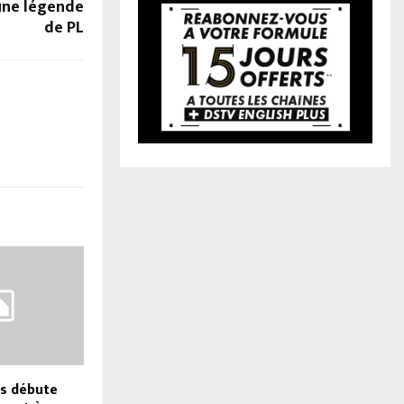
une légende
de PL
es débute