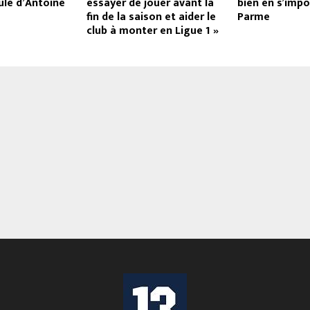
ule d’Antoine
essayer de jouer avant la
bien en s’imp
fin de la saison et aider le
Parme
club à monter en Ligue 1 »