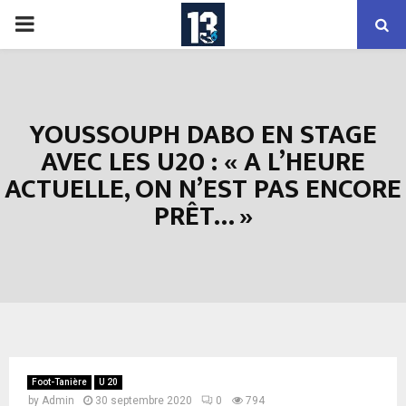
PRIMARY
MENU
YOUSSOUPH DABO EN STAGE
AVEC LES U20 : « A L’HEURE
ACTUELLE, ON N’EST PAS ENCORE
PRÊT… »
Foot-Tanière
U 20
by
Admin
30 septembre 2020
0
794