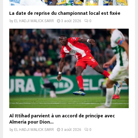
La date de reprise du championnat local est fixée
by
EL HADJI MALICK SARR
3 août 2026
0
Al Ittihad parvient à un accord de principe avec
Almería pour Dion...
by
EL HADJI MALICK SARR
3 août 2026
0