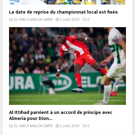
La date de reprise du championnat local est fixée
by
EL HADJI MALICK SARR
3 août 2026
0
Al Ittihad parvient à un accord de principe avec
Almería pour Dion...
by
EL HADJI MALICK SARR
3 août 2026
0