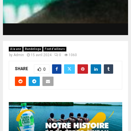
A la une
Bundelisga
Foot d’ailleurs
by
Admin
15 avril 2024
0
1060
SHARE
0