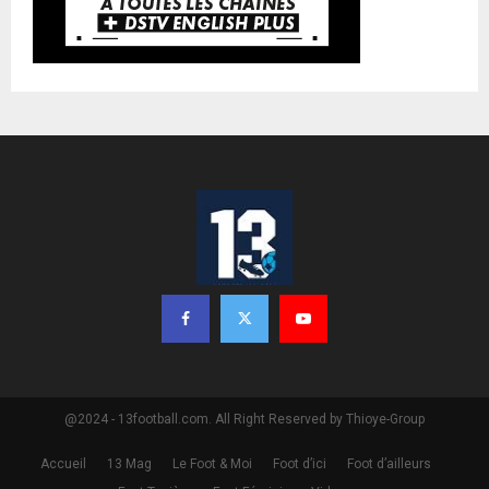
@2024 - 13football.com. All Right Reserved by Thioye-Group
Accueil
13 Mag
Le Foot & Moi
Foot d’ici
Foot d’ailleurs