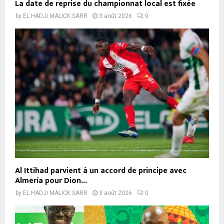
La date de reprise du championnat local est fixée
by
EL HADJI MALICK SARR
3 août 2026
0
Al Ittihad parvient à un accord de principe avec
Almería pour Dion...
by
EL HADJI MALICK SARR
3 août 2026
0