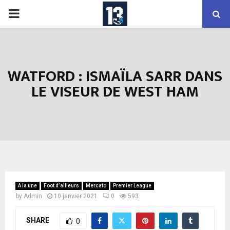
PRIMARY
MENU
WATFORD : ISMAÏLA SARR DANS
LE VISEUR DE WEST HAM
A la une
Foot d’ailleurs
Mercato
Premier League
by
Admin
10 janvier 2021
0
593
SHARE
0