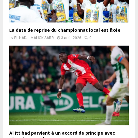
La date de reprise du championnat local est fixée
by
EL HADJI MALICK SARR
3 août 2026
0
Al Ittihad parvient à un accord de principe avec