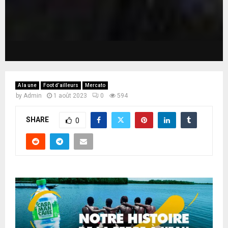
A la une
Foot d’ailleurs
Mercato
by
Admin
1 août 2023
0
594
SHARE
0