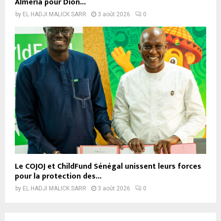
Almería pour Dion...
by
EL HADJI MALICK SARR
3 août 2026
0
Le COJOJ et ChildFund Sénégal unissent leurs forces
pour la protection des...
by
EL HADJI MALICK SARR
3 août 2026
0