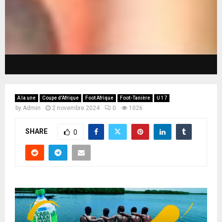
A la une
Coupe d'Afrique
Foot Afrique
Foot-Tanière
U 17
by
Admin
2 novembre 2024
0
1026
SHARE
0