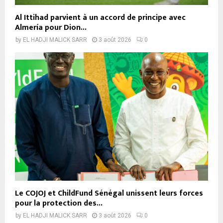
Al Ittihad parvient à un accord de principe avec
Almería pour Dion...
by
EL HADJI MALICK SARR
3 août 2026
0
Le COJOJ et ChildFund Sénégal unissent leurs forces
pour la protection des...
by
EL HADJI MALICK SARR
3 août 2026
0