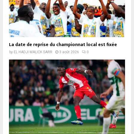
La date de reprise du championnat local est fixée
by
EL HADJI MALICK SARR
3 août 2026
0