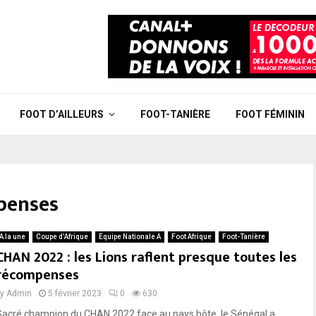
FOOT D’AILLEURS
FOOT-TANIÈRE
FOOT FÉMININ
mpenses
A la une
Coupe d'Afrique
Equipe Nationale A
Foot Afrique
Foot-Tanière
CHAN 2022 : les Lions raflent presque toutes les
récompenses
by
Admin
5 février 2023
0
630
Sacré champion du CHAN 2022 face au pays hôte, le Sénégal a