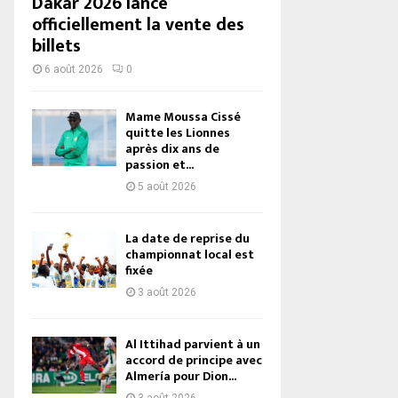
Dakar 2026 lance
officiellement la vente des
billets
6 août 2026
0
Mame Moussa Cissé
quitte les Lionnes
après dix ans de
passion et...
5 août 2026
La date de reprise du
championnat local est
fixée
3 août 2026
Al Ittihad parvient à un
accord de principe avec
Almería pour Dion...