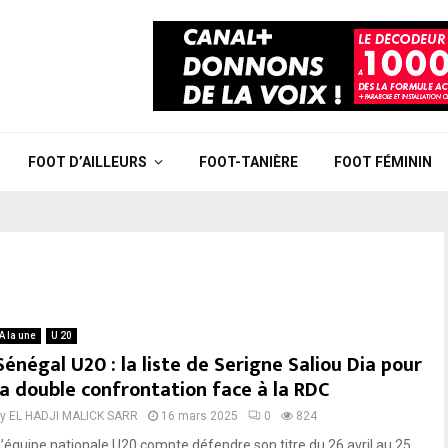
FOOT D’AILLEURS
FOOT-TANIÈRE
FOOT FÉMININ
A la une
U 20
Sénégal U20 : la liste de Serigne Saliou Dia pour
la double confrontation face à la RDC
by
EL HADJI MALICK SARR
16 mars 2025
0
824
L’équipe nationale U20 compte défendre son titre du 26 avril au 25