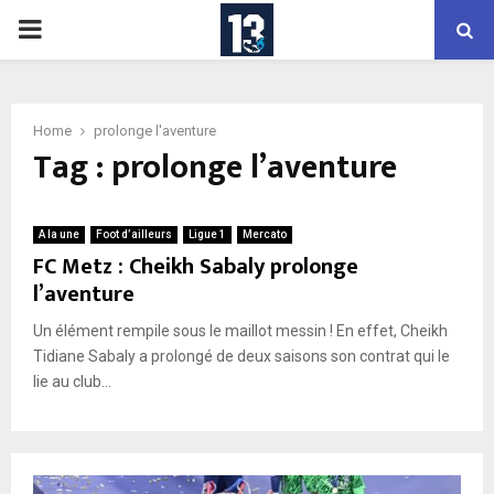
PRIMARY
MENU
Home
prolonge l'aventure
Tag : prolonge l’aventure
A la une
Foot d’ailleurs
Ligue 1
Mercato
FC Metz : Cheikh Sabaly prolonge
l’aventure
Un élément rempile sous le maillot messin ! En effet, Cheikh
Tidiane Sabaly a prolongé de deux saisons son contrat qui le
lie au club...