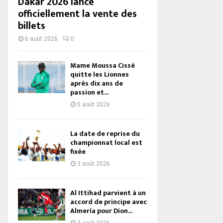
Dakar 2026 lance
officiellement la vente des
billets
6 août 2026
0
Mame Moussa Cissé
quitte les Lionnes
après dix ans de
passion et...
5 août 2026
La date de reprise du
championnat local est
fixée
3 août 2026
Al Ittihad parvient à un
accord de principe avec
Almería pour Dion...