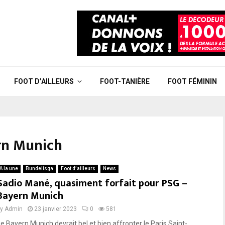
FOOT D’AILLEURS
FOOT-TANIÈRE
FOOT FÉMININ
rn Munich
A la une
Bundelisga
Foot d’ailleurs
News
Sadio Mané, quasiment forfait pour PSG –
Bayern Munich
by
Admin
23 janvier 2023
0
581
Le Bayern Munich devrait bel et bien affronter le Paris Saint-