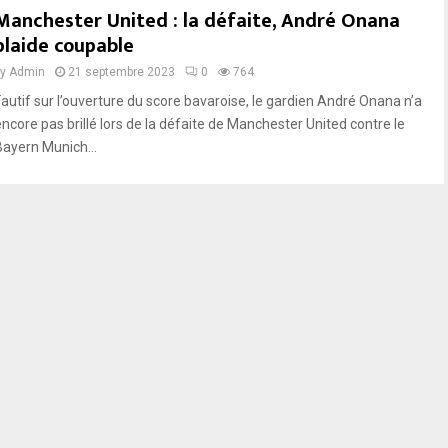
Manchester United : la défaite, André Onana
plaide coupable
by
Admin
21 septembre 2023
0
764
Fautif sur l’ouverture du score bavaroise, le gardien André Onana n’a
encore pas brillé lors de la défaite de Manchester United contre le
Bayern Munich...