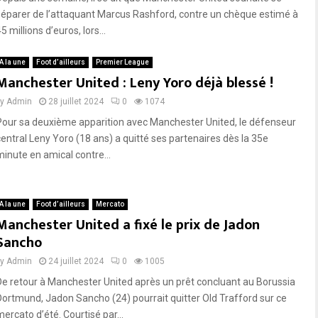
séparer de l’attaquant Marcus Rashford, contre un chèque estimé à
5 millions d’euros, lors...
A la une
Foot d’ailleurs
Premier League
Manchester United : Leny Yoro déjà blessé !
by
Admin
28 juillet 2024
0
1074
Pour sa deuxième apparition avec Manchester United, le défenseur
central Leny Yoro (18 ans) a quitté ses partenaires dès la 35e
minute en amical contre...
A la une
Foot d’ailleurs
Mercato
Manchester United a fixé le prix de Jadon
Sancho
by
Admin
24 juillet 2024
0
1005
De retour à Manchester United après un prêt concluant au Borussia
Dortmund, Jadon Sancho (24) pourrait quitter Old Trafford sur ce
ercato d’été. Courtisé par...