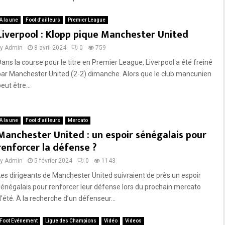
A la une
Foot d’ailleurs
Premier League
Liverpool : Klopp pique Manchester United
by
Admin
8 avril 2024
0
759
Dans la course pour le titre en Premier League, Liverpool a été freiné
par Manchester United (2-2) dimanche. Alors que le club mancunien
eut être...
A la une
Foot d’ailleurs
Mercato
Manchester United : un espoir sénégalais pour
renforcer la défense ?
by
Admin
5 février 2024
0
1143
Les dirigeants de Manchester United suivraient de près un espoir
sénégalais pour renforcer leur défense lors du prochain mercato
d’été. A la recherche d’un défenseur...
Foot Evénement
Ligue des Champions
Vidéo
Videos