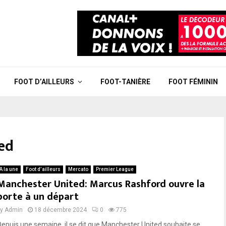
FOOT D’AILLEURS
FOOT-TANIÈRE
FOOT FÉMININ
ed
A la une
Foot d’ailleurs
Mercato
Premier League
Manchester United: Marcus Rashford ouvre la
porte à un départ
by
Admin
18 décembre 2024
0
775
Depuis une semaine, il se dit que Manchester United souhaite se