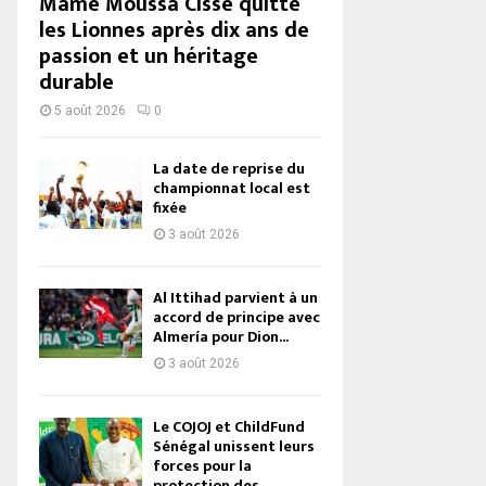
Mame Moussa Cissé quitte
les Lionnes après dix ans de
passion et un héritage
durable
5 août 2026
0
La date de reprise du
championnat local est
fixée
3 août 2026
Al Ittihad parvient à un
accord de principe avec
Almería pour Dion...
3 août 2026
Le COJOJ et ChildFund
Sénégal unissent leurs
forces pour la
protection des...