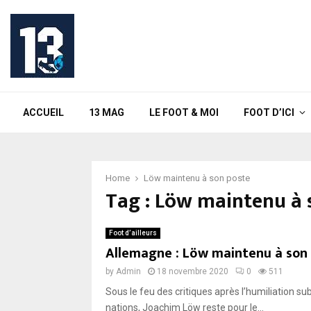
ACCUEIL
13 MAG
LE FOOT & MOI
FOOT D’ICI
Home
Löw maintenu à son poste
Tag : Löw maintenu à 
Foot d’ailleurs
Allemagne : Löw maintenu à son 
by
Admin
18 novembre 2020
0
511
Sous le feu des critiques après l’humiliation s
nations, Joachim Löw reste pour le...